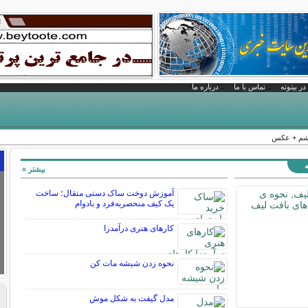
در بیتوته
تماس با ما
درباره ما
چشم + عکس
ه
بیشتر »
آموزش دوخت ساک دستی متقال؛ ساخت
یک کیف منحصربه‌فرد و بادوام
کارهای هنری درآمدزا
نحوه زدن شیشه مات کن
مدل گیفت به شکل موش