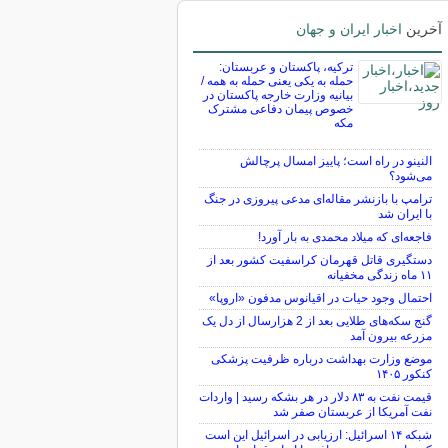
آخرین
اخبار ایران و جهان
ترکیه، پاکستان و عربستان:
حمله به یکی یعنی حمله به همه /
بیانیه وزارت خارجه پاکستان در
خصوص پیمان دفاعی مشترک
مکه
النینو در راه است؛ پاییز امسال پرچالش
می‌شود؟
ترامپ با بازنشر مقاله‌ای مدعی پیروزی در جنگ
با ایران شد
فاجعه‌ای که میلاد محمدی به بار آورد!
دستگیری قاتل قهرمان کراسفیت کشور بعد از
۱۱ ماه زندگی مخفیانه
احتمال وجود حیات در اقیانوس مدفون «اروپا»
گنج سکه‌های طلایی بعد از 2 هزارسال از دل یک
مزرعه بیرون آمد
موضع وزارت بهداشت درباره ظرفیت پزشکی
کنکور ۱۴۰۵
قیمت نفت به ۸۳ دلار در هر بشکه رسید | واردات
نفت آمریکا از عربستان صفر شد
شبکه ۱۴ اسرائیل: ارزیابی در اسرائیل این است