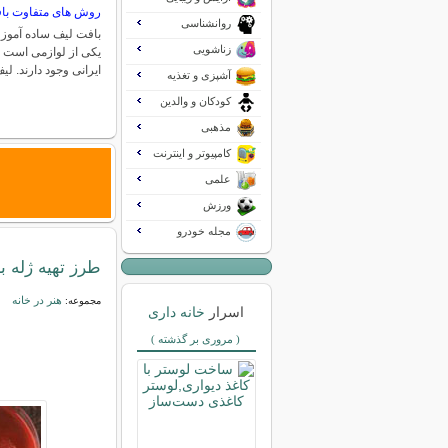
روش های متفاوت با
روانشناسی
بافت لیف ساده آموز
زناشویی
یکی از لوازمی است ک
ایرانی وجود دارند. لی
آشپزی و تغذیه
کودکان و والدین
مذهبی
کامپیوتر و اینترنت
علمی
ورزش
مجله خودرو
طرز تهیه ژله
هنر در خانه
مجموعه:
اسرار
خانه داری
( مروری بر گذشته )