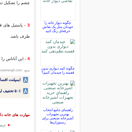
چشم را تشکیل ده
چگونه دیوار خانه را
3 -
پاستیل های ق
خودتان مثل یک نقاش
حرفه‌ای رنگ کنید
ظرف باشد.
4 -
این آناناس را
چگونه کمد دیواری بدون
منبع : seemorgh.com
قفسه را چیدمان کنیم؟
ایمپلنت اقسا
۵۰٪ تخفیف ارتودنسی دندان اقساطی بدون نیاز به چک یا سفته!
راهنمای جامع انتخاب
بهترین تجهیزات
مهارت های خانه دا
آشپزخانه صنعتی برای
رستوران‌ها
تزیی