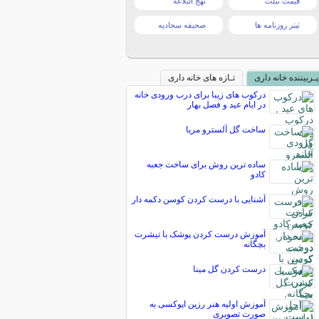
قیمت تبلت
نهج البلاغه
تیتر روزنامه ها
صحیفه سجادیه
پـربیننده خانه داری
تـازه های خانه داری
درکوب های زیبا برای درب ورودی خانه
در ایام عید و فصل بهار
ساخت گل آلسترو مریا
ساده ترین روش برای ساخت جعبه
کادو
آشنایی با درست کردن کوسن دکمه دار
آموزش درست کردن پوشک با تیشرت
بچگانه
درست کردن گل مینا
آموزش اولیه هنر رزین اپوکسی به
صورت تصویری