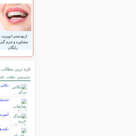
ارتودنسی+ویزیت و
مشاوره و جرم گیر
رایگان
تازه
ترین مطالب خ
سایر مطالب خانه د
(شستشو، نظافت، لکه گی
نکاتی 
اشتبا
آموزش
نکته ه