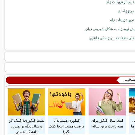
 هایی از تزیینات ژله
مرغ ژله ای
ترین تزیینات ژله
ش تهیه ژله به شکل شیرینی زبان
 های خلاقانه دسر ژله ای فانتزی
منتخب
ی
اینجا سال کنکور برای
کنکوری هستی؟ تا
پشت کنکوری؟ کلیک کن
ها
همه راحت ترین ساله!
فرصت هست اینجا کمک
و سال دیگه تو بهترین
بگیر!
دانشگاه هستی