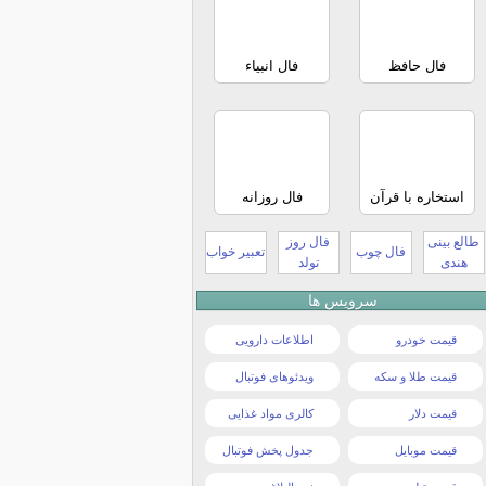
فال حافظ
فال انبیاء
استخاره با قرآن
فال روزانه
طالع بینی
فال روز
فال چوب
تعبیر خواب
هندی
تولد
سرویس ها
قیمت خودرو
اطلاعات دارویی
قیمت طلا و سکه
ویدئوهای فوتبال
قیمت دلار
کالری مواد غذایی
قیمت موبایل
جدول پخش فوتبال