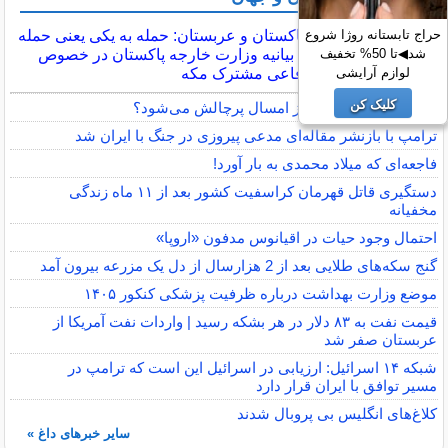
ترکیه، پاکستان و عربستان: حمله به یکی یعنی حمله
حراج تابستانه روژا شروع
به همه / بیانیه وزارت خارجه پاکستان در خصوص
شد◀تا 50% تخفیف
پیمان دفاعی مشترک مکه
لوازم آرایشی
کلیک کن
النینو در راه است؛ پاییز امسال پرچالش می‌شود؟
ترامپ با بازنشر مقاله‌ای مدعی پیروزی در جنگ با ایران شد
فاجعه‌ای که میلاد محمدی به بار آورد!
دستگیری قاتل قهرمان کراسفیت کشور بعد از ۱۱ ماه زندگی
مخفیانه
احتمال وجود حیات در اقیانوس مدفون «اروپا»
گنج سکه‌های طلایی بعد از 2 هزارسال از دل یک مزرعه بیرون آمد
موضع وزارت بهداشت درباره ظرفیت پزشکی کنکور ۱۴۰۵
قیمت نفت به ۸۳ دلار در هر بشکه رسید | واردات نفت آمریکا از
عربستان صفر شد
شبکه ۱۴ اسرائیل: ارزیابی در اسرائیل این است که ترامپ در
مسیر توافق با ایران قرار دارد
کلاغ‌های انگلیس بی پروبال شدند
سایر خبرهای داغ »