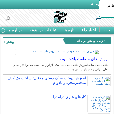
بـیتوتــه
ط در
منو
خانه
اخبار داغ
تازه ها
تبلیغات در بیتوته
درباره ما
ت
تازه های هنر در خانه
بیشتر »
روش های متفاوت بافت لیف
بافت لیف ساده آموزش بافت لیف لیف یکی از لوازمی است که در اکثر حمام
های ایرانی وجود دارند. لیف ها به…
آموزش دوخت ساک دستی متقال؛ ساخت یک کیف
منحصربه‌فرد و بادوام
کارهای هنری درآمدزا