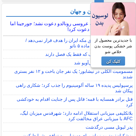
آخرین اخبار ایران و جهان
مسی به عروسی رونالدو دعوت نشد؛ جورجینا اما
آنتونلا را دعوت کرد!
وزیر خارجه ترکیه: توافق مکه ایران را هدف قرار نمی‌دهد /
با جدیدترین محصول از
سازوکار دفاعی مشابه ماده ۵ ناتو
شر خشکی پوست بدن
خلاص شو
5 انیمه سریالی درجه‌یک که فقط یک فصل دارند
کلیک کن
فرمانده سنتکام وارد تل‌آویو شد
مسمومیت الکلی در نیشابور؛ یک نفر جان باخت و ۱۲ نفر بستری
شدند
پرسپولیس پدیده ۱۹ ساله آلومینیوم را جذب کرد؛ شکاری راهی
پیکان شد
قتل برادر همسایه با قمه؛ قاتل پس از جنایت اقدام به خودکشی
کرد
بلاتکلیفی میزبانی استقلال ادامه دارد؛ شهرقدس میزبان لیگ،
AFC با میزبانی عراق مخالفت کرد
پدر لیونل مسی درگذشت
پزشکیان: بهترین زمان برای دستیابی به توافق، شرایط کنونی