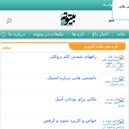
بـیتوتــه
ی های
منو
خانه
اخبار داغ
تازه ها
تبلیغات در بیتوته
درباره ما
ت
تازه های نکات آشپزی
بیشتر »
راههای شستن کلم بروکلی
دانستنی هایی درباره استیک
نکاتی برای بودادن آجیل
خواص و کاربرد شوید و کرفس