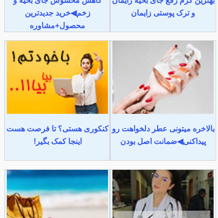
بهترین کرم رفع جای بخیه زایمان
کاهش محسوس جای بخیه و
و ترک پوستی زایمان
زخم◀خرید جدیدترین
محصول+مشاوره
بالاخره میتونی عطر دلخواهت رو
کنکوری هستی؟ تا فرصت هست
پیداکنی◀ضمانت اصل بودن
اینجا کمک بگیر!