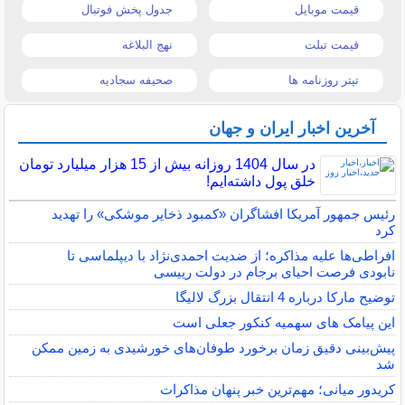
قیمت موبایل
جدول پخش فوتبال
قیمت تبلت
نهج البلاغه
تیتر روزنامه ها
صحیفه سجادیه
آخرین اخبار ایران و جهان
در سال 1404 روزانه بیش از 15 هزار میلیارد تومان
خلق پول داشته‌ایم!
رئیس جمهور آمریکا افشاگران «کمبود ذخایر موشکی» را تهدید
کرد
افراطی‌ها علیه مذاکره؛ از ضدیت احمدی‌نژاد با دیپلماسی تا
نابودی فرصت احیای برجام در دولت رییسی
توضیح مارکا درباره 4 انتقال بزرگ لالیگا
این پیامک های سهمیه کنکور جعلی است
پیش‌بینی دقیق زمان برخورد طوفان‌های خورشیدی به زمین ممکن
شد
کریدور میانی؛ مهم‌ترین خبر پنهان مذاکرات