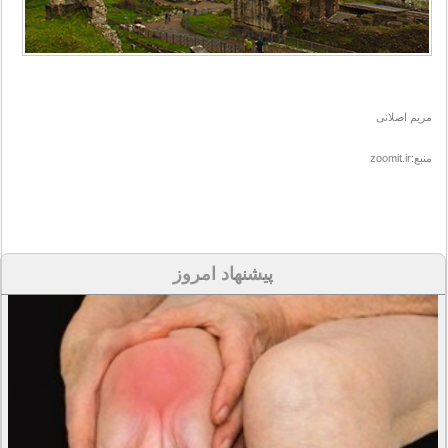
مریم اصلانی
منبع:zoomit.ir
پیشنهاد امروز