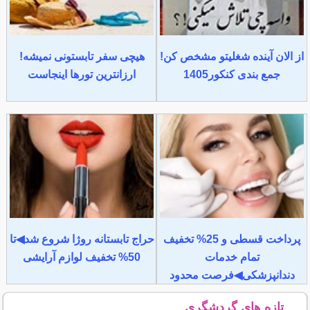
از الان آینده شغلیتو مشخص کن!
هیچی سفر تابستونی نمیشه!
جمع بندی کنکور1405
ارزانترین تورها اینجاست
پرداخت قسطی و 25% تخفیف
حراج تابستانه روژا شروع شد◀تا
تمام خدمات
50% تخفیف لوازم آرایشی
دندانپزشکی◀فرصت محدود
تازه های گردشگری