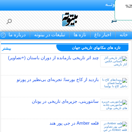
بـیتوتــه
ایمپلنت اقساطی با ضمانت مادام‌العمر+ 25%
منو
خانه
اخبار داغ
تازه ها
تبلیغات در بیتوته
درباره ما
ت
تازه های مكانهاي تاريخي جهان
بیشتر »
چند اثر تاریخی بازمانده از دوران باستان (+تصاویر)
بازدید از کاخ بورسا: تجربه‌ای بی‌نظیر در پورتو
سانتورینی، جزیره‌ای تاریخی در یونان
قلعه Amber در جی پور هند