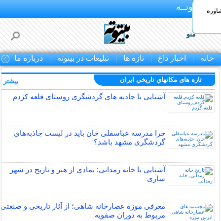
بـیتوتــه
اوره
منو
خانه
اخبار داغ
تازه ها
تبلیغات در بیتوته
درباره ما
ت
تازه های مكانهاي تاريخي ايران
بیشتر »
آشنایی با جاذبه های گردشگری روستای قلعه کژدم
چرا مدرسه عباسقلی خان باید در لیست جاذبه‌های
گردشگری مشهد باشد؟
آشنایی با خانه رمدانی: نمادی از هنر و تاریخ در شهر
ساری
معرفی موزه عصارخانه شاهی؛ از آثار تاریخی و صنعتی
مربوط به دوران صفویه