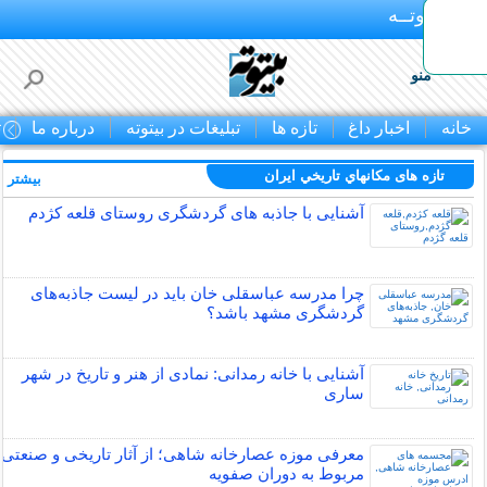
بـیتوتــه
منو
خانه
اخبار داغ
تازه ها
تبلیغات در بیتوته
درباره ما
ت
تازه های مكانهاي تاريخي ايران
بیشتر »
آشنایی با جاذبه های گردشگری روستای قلعه کژدم
چرا مدرسه عباسقلی خان باید در لیست جاذبه‌های
گردشگری مشهد باشد؟
آشنایی با خانه رمدانی: نمادی از هنر و تاریخ در شهر
ساری
معرفی موزه عصارخانه شاهی؛ از آثار تاریخی و صنعتی
مربوط به دوران صفویه