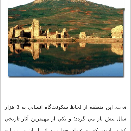
اين منطقه از لحاظ سكونت‌گاه انساني به 3 هزار
قدمت
سال پيش باز مي گردد؛ و يكي از مهمترين آثار تاريخي
كشور است كه به عنوان چهارمین اثر ایران در ميراث