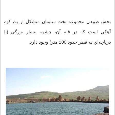
بخش طبيعي مجموعه تخت سليمان متشكل از يك كوه
آهكي است كه در قله آن، چشمه بسيار بزرگي (با
درياچه‌اي به قطر حدود 100 متر) وجود دارد.