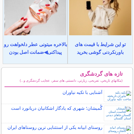
تو این شرایط با قیمت های
بالاخره میتونی عطر دلخواهت رو
باورنکردنی گوشی بخرید
پیداکنی◀ضمانت اصل بودن
تازه های گردشگری
(مكانهاي تاريخي، تفریحی، زيارتي، دانستنی های سفر، عجایب گردشگری و...)
سایر مطالب گردشگری
آشنایی با تکیه نیاوران
گُمیشان؛ شهری که یادگار اشکانیان دریانورد است
روستای ابیانه یکی از استثنایی ‏ترین روستاهای ایران