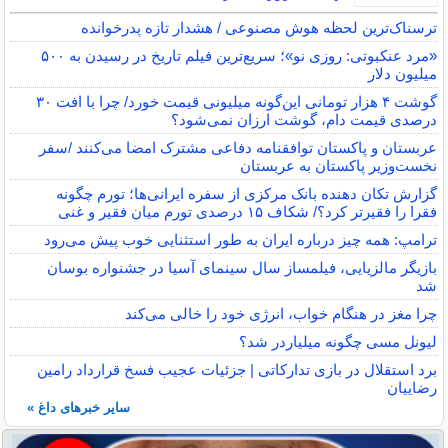
ترسناک‌ترین لحظه هوش مصنوعی / هشدار تازه پدرخوانده
«مرد عنکبوتی: روزی نو»؛ سریع‌ترین فیلم تاریخ در رسیدن به ۵۰۰
میلیون دلار
گوشت ۴ هزار تومانی این‌گونه میلیونی قیمت خورد/ چرا با افت ۳۰
درصدی قیمت دام، گوشت ارزان نمی‌شود؟
عربستان و پاکستان توافقنامه دفاعی مشترک امضا می‌کنند /سفر
نخست‌وزیر پاکستان به عربستان
گزارش تکان‌ دهنده بانک مرکزی از سفره ایرانی‌ها؛ تورم چگونه
فقرا را فقیرتر کرد؟/ شکاف ۱۵ درصدی تورم میان فقیر و غنی
ترامپ: همه چیز درباره ایران به طور استثنایی خوب پیش می‌رود
بازیگر مالزیایی، فیلمساز سال سینمای آسیا در جشنواره بوسان
شد
چرا مغز در هنگام خواب، انرژی خود را خالی می‌کند
لیونل مسی چگونه میلیاردر شد؟
برد استقلال در بازی تدارکاتی | جزئیات عجیب فسخ قرارداد رامین
رضاییان
سایر خبرهای داغ »