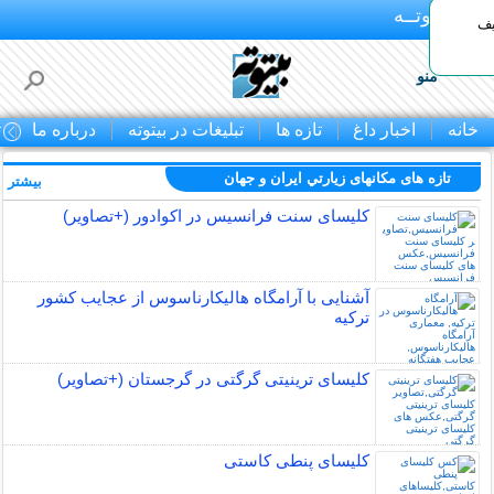
بـیتوتــه
یف
منو
خانه
اخبار داغ
تازه ها
تبلیغات در بیتوته
درباره ما
ت
تازه های مکانهای زيارتي ايران و جهان
بیشتر »
کلیسای سنت فرانسیس در اکوادور (+تصاویر)
آشنایی با آرامگاه هالیکارناسوس از عجایب کشور
ترکیه
کلیسای ترینیتی گرگتی در گرجستان (+تصاویر)
کلیسای پنطی کاستی