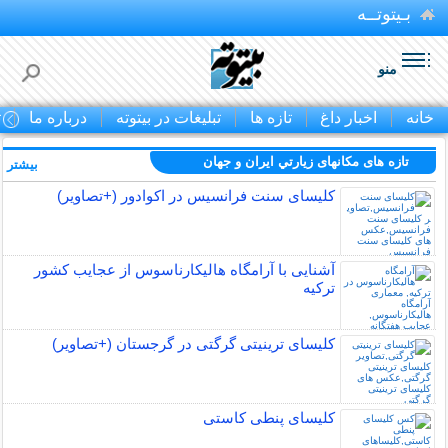
بـیتوتــه
منو
خانه
اخبار داغ
تازه ها
تبلیغات در بیتوته
درباره ما
ت
تازه های مکانهای زيارتي ايران و جهان
بیشتر »
کلیسای سنت فرانسیس در اکوادور (+تصاویر)
آشنایی با آرامگاه هالیکارناسوس از عجایب کشور
ترکیه
کلیسای ترینیتی گرگتی در گرجستان (+تصاویر)
کلیسای پنطی کاستی