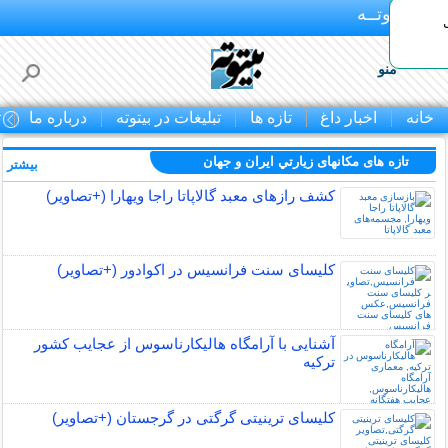
بـیتوتــه
منو
خانه
اخبار داغ
تازه ها
تبلیغات در بیتوته
درباره ما
ت
تازه های مکانهای زيارتي ايران و جهان
بیشتر »
کشف رازهای معبد گالاپاتا راجا ویهارا (+تصاویر)
کلیسای سنت فرانسیس در اکوادور (+تصاویر)
آشنایی با آرامگاه هالیکارناسوس از عجایب کشور
ترکیه
کلیسای ترینیتی گرگتی در گرجستان (+تصاویر)