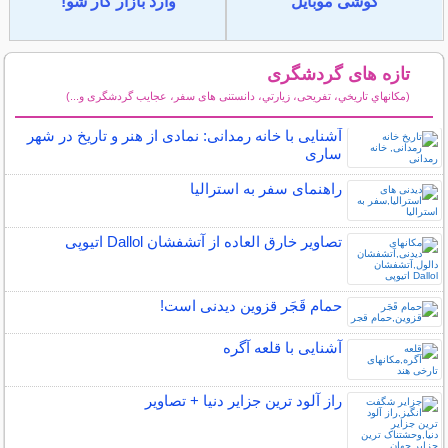
گوشی موبایل
وارد بازار کار شو!
تازه های گردشگری
(مكانهاي تاريخي، تفریحی، زيارتي، دانستنی های سفر، عجایب گردشگری و...)
سایر مطالب گردشگری
آشنایی با خانه رمدانی: نمادی از هنر و تاریخ در شهر
ساری
راهنمای سفر به استرالیا
تصاویر خارق العاده از آتشفشان Dallol اتیوپی
حمام قَجَر قزوین دیدنی است!
آشنایی با قلعه آگره
راز آلود ترین جزایر دنیا + تصاویر