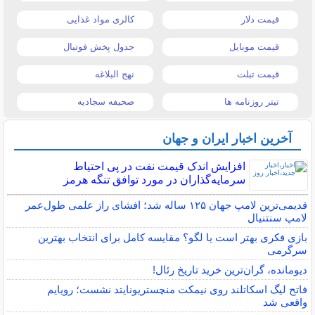
قیمت دلار
کالری مواد غذایی
قیمت موبایل
جدول پخش فوتبال
قیمت تبلت
نهج البلاغه
تیتر روزنامه ها
صحیفه سجادیه
آخرین اخبار ایران و جهان
افزایش اندک قیمت نفت در پی احتیاط
سرمایه‌گذاران در مورد توافق تنگه هرمز
قدیمی‌ترین لامپ جهان ۱۲۵ ساله شد؛ افشای راز علمی طول‌عمر
لامپ سنتنیال
بازی فکری بهتر است یا لگو؟ مقایسه کامل برای انتخاب بهترین
سرگرمی
دیومانده، گران‌ترین خرید تاریخ رئال!
فاتح لیگ اسکاتلند روی نیمکت منچستریونایتد نشست؛ رویایم
واقعی شد