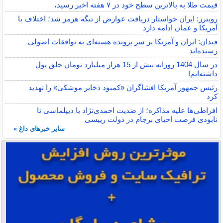
قیمت طلا به بالاترین سطح خود در ۷ هفته اخیر رسید،
رویترز: ایران خواستار دریافت عوارض از تنگه هرمز شد؛ اختلاف با
آمریکا و عمان ادامه دارد
فیدان: ایران و آمریکا بر سر پرونده هسته‌ای به توافقات اصولی
رسیده‌اند
در سال 1404 روزانه بیش از 15 هزار میلیارد تومان خلق پول
داشته‌ایم!
رئیس جمهور آمریکا افشاگران «کمبود ذخایر موشکی» را تهدید
کرد
افراطی‌ها علیه مذاکره؛ از ضدیت احمدی‌نژاد با دیپلماسی تا
نابودی فرصت احیای برجام در دولت رییسی
سایر خبرهای داغ »