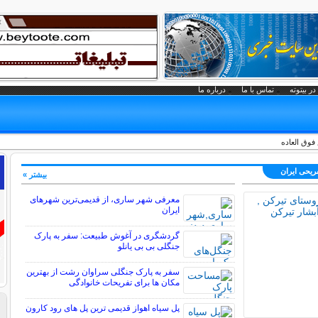
در بیتوته
تماس با ما
درباره ما
فوق العاده
فریحی ايران
بیشتر »
معرفی شهر ساری، از قدیمی‌ترین شهرهای
ایران
گردشگری در آغوش طبیعت: سفر به پارک
جنگلی بی بی یانلو
سفر به پارک جنگلی سراوان رشت از بهترین
مکان ها برای تفریحات خانوادگی
پل سیاه اهواز قدیمی ترین پل های رود کارون