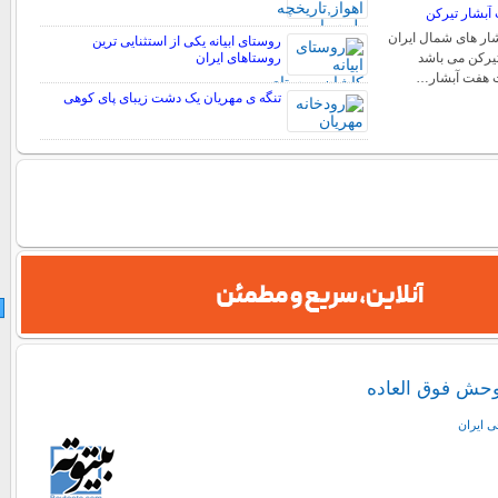
آبشار تیرکن
شار های شمال ایران
روستای ابیانه یکی از استثنایی ‏ترین
یرکن می باشد
روستاهای ایران
ت هفت آبشار…
تنگه ی مهریان یک دشت زیبای پای کوهی
 وحش فوق العاده
ی ايران