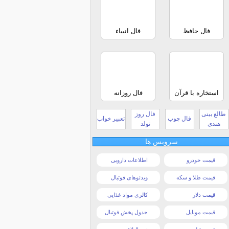
فال حافظ
فال انبیاء
استخاره با قرآن
فال روزانه
طالع بینی
فال روز
فال چوب
تعبیر خواب
هندی
تولد
سرویس ها
قیمت خودرو
اطلاعات دارویی
قیمت طلا و سکه
ویدئوهای فوتبال
قیمت دلار
کالری مواد غذایی
قیمت موبایل
جدول پخش فوتبال