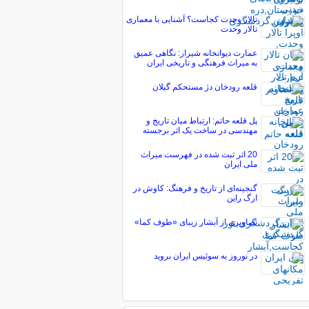
تالار وحدت کجاست؟ آشنایی با معماری
تالار وحدت
عمارت دیوانخانه شیراز: نگاهی عمیق
به میراث فرهنگی و تاریخی ایران
قلعه رودخان دژ مستحکم گیلان
پل قلعه حاتم: ارتباط میان تاریخ و
مهندسی در ساخت یک اثر برجسته
20 اثر ثبت شده در فهرست میراث
ملی ایران
گنجینه‌ای از تاریخ و فرهنگ: کاوش در
ارگ راین
تصاویری از آبشار زیبای «طوف کما»
در نوروز به سوئیس ایران بروید