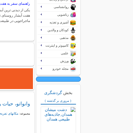
راهنمای سفر به هفت 
روانشناسی
یکی از دیدنی ترین آب
زناشویی
هفت آبشار روستای ت
ماجراجویی در طبیع
آشپزی و تغذیه
کودکان و والدین
مذهبی
کامپیوتر و اینترنت
علمی
ورزش
مجله خودرو
بخش
گردشگری
( مروری بر گذشته )
وانواتو، حیات
مکانهای تفریح
مجموعه: