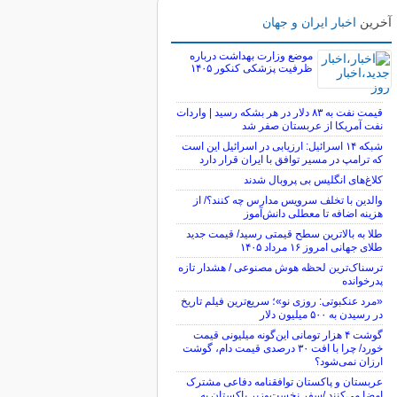
آخرین
اخبار ایران و جهان
موضع وزارت بهداشت درباره
ظرفیت پزشکی کنکور ۱۴۰۵
قیمت نفت به ۸۳ دلار در هر بشکه رسید | واردات
نفت آمریکا از عربستان صفر شد
شبکه ۱۴ اسرائیل: ارزیابی در اسرائیل این است
که ترامپ در مسیر توافق با ایران قرار دارد
کلاغ‌های انگلیس بی پروبال شدند
والدین با تخلف سرویس مدارس چه کنند؟/ از
هزینه اضافه تا معطلی دانش‌آموز
طلا به بالاترین سطح قیمتی رسید/ قیمت جدید
طلای جهانی امروز ۱۶ مرداد ۱۴۰۵
ترسناک‌ترین لحظه هوش مصنوعی / هشدار تازه
پدرخوانده
«مرد عنکبوتی: روزی نو»؛ سریع‌ترین فیلم تاریخ
در رسیدن به ۵۰۰ میلیون دلار
گوشت ۴ هزار تومانی این‌گونه میلیونی قیمت
خورد/ چرا با افت ۳۰ درصدی قیمت دام، گوشت
ارزان نمی‌شود؟
عربستان و پاکستان توافقنامه دفاعی مشترک
امضا می‌کنند /سفر نخست‌وزیر پاکستان به