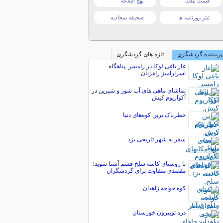
قیمت تبلت
نهج البلاغه
تیتر روزنامه ها
صحیفه سجادیه
پربیننده گردشگري
تازه های گردشگری
غار یاغی لوکا در رامسر: پناهگاه
اسرارآمیز راهزنان
تماشای ماهی های آب شور و شیرین در
آکواریوم کیش
خطرناک ترین کوه‌های دنیا
سفر به شهر تاریخی یزد
با روستای کاسه سلخ قشم آشنا شوید؛
مقصدی متفاوت برای گردشگران
کوه خواجه زاهدان
دره توبیرون خوزستان