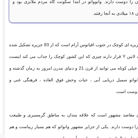
را دوست دارند. وانوواتو در ابتدا سکونت گاه مردم ملانزی بود و
فتند.
وانواتو کشوری جزیره ای کوچک در جنوب اقیانوس آرام است که از 83 جزیره تشکیل شده
که به شکل حرف لاتین Y قرار دارند.چیزی که این کشور کوچک را جذاب می کند اینست
که طی یک زمان خیلی کوتاه می توانید از قرن 21 و دنیای مدرن امروز به زمان گذشته و
وانواتو سمبل دریایی آبی ، حیات وحش فوق العاده ، فرهنگی غنی و
 دوست است.
آن مقاصد مشهور است که علاقه مندان به مناطق گرمسیری و طبیعت
 دوست دارند. یکی از جزایر مشهور وانواتو که هم بسیار زیباست و هم