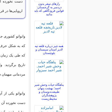
دست نخورده آن 
رازهای سفر بدون
دردسر به گرجستان:
اروپایی‌ها در قرن ۱۸ میلادی به آنجا ر
قوانین فرودگاهی که باید
بدانید
همه چیز درباره قلعه تپه
لادیز استان سیستان و
بلوچستان
تاریخ برگردید. 
مردمانی میهمان
پناهگاه حیات وحش شیر
احمد؛ بهشت پنهان
طبیعت‌دوستان و
وانواتو یکی از 
پژوهشگران
محیط‌زیست
دست نخورده آن را