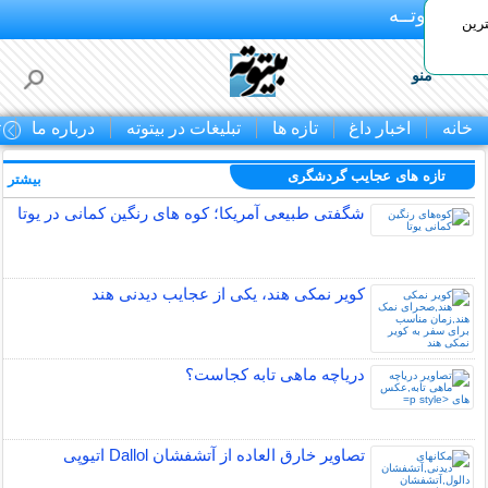
بـیتوتــه
رین
منو
خانه
اخبار داغ
تازه ها
تبلیغات در بیتوته
درباره ما
ت
تازه های عجایب گردشگری
بیشتر »
شگفتی طبیعی آمریکا؛ کوه های رنگین کمانی در یوتا
کویر نمکی هند، یکی از عجایب دیدنی هند
دریاچه ماهی تابه کجاست؟
تصاویر خارق العاده از آتشفشان Dallol اتیوپی