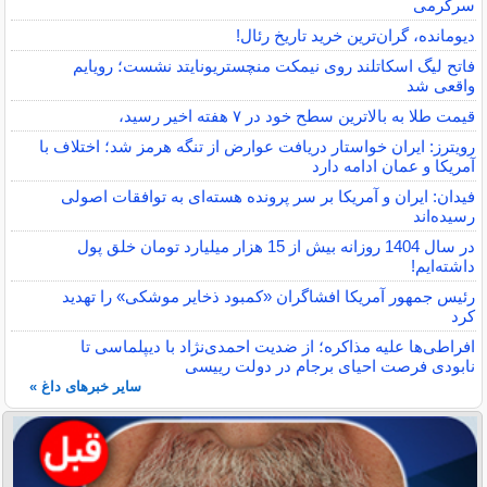
سرگرمی
دیومانده، گران‌ترین خرید تاریخ رئال!
فاتح لیگ اسکاتلند روی نیمکت منچستریونایتد نشست؛ رویایم
واقعی شد
قیمت طلا به بالاترین سطح خود در ۷ هفته اخیر رسید،
رویترز: ایران خواستار دریافت عوارض از تنگه هرمز شد؛ اختلاف با
آمریکا و عمان ادامه دارد
فیدان: ایران و آمریکا بر سر پرونده هسته‌ای به توافقات اصولی
رسیده‌اند
در سال 1404 روزانه بیش از 15 هزار میلیارد تومان خلق پول
داشته‌ایم!
رئیس جمهور آمریکا افشاگران «کمبود ذخایر موشکی» را تهدید
کرد
افراطی‌ها علیه مذاکره؛ از ضدیت احمدی‌نژاد با دیپلماسی تا
نابودی فرصت احیای برجام در دولت رییسی
سایر خبرهای داغ »