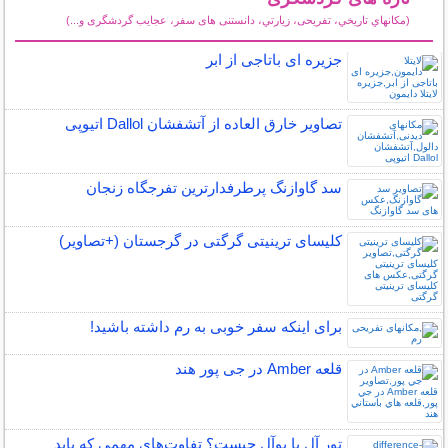
(مكانهاي تاريخي، تفریحی، زيارتي، دانستنی های سفر، عجایب گردشگری و...)
سایر مطالب گردشگری
جزیره ای باتاجی از ابر
تصاویر خارق العاده از آتشفشان Dallol اتیوپی
سد گاوازنگ پرطرفدارترین تفرجگاه زنجان
کلیسای ترینیتی گرگتی در گرجستان (+تصاویر)
برای اینکه سفر خوبی به رم داشته باشید!
قلعه Amber در جی پور هند
تور آل یا یوآل چیست؟ تفاوت‌های مهمی که باید