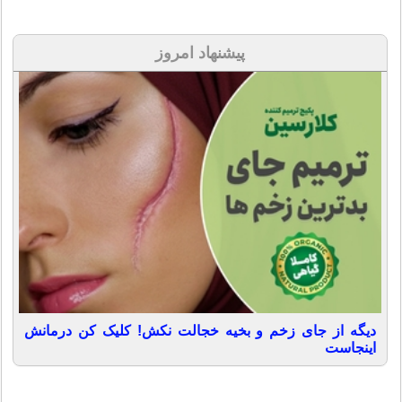
پیشنهاد امروز
دیگه از جای زخم و بخیه خجالت نکش! کلیک کن درمانش
اینجاست