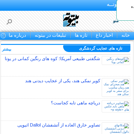
بـیتوتــه
ه
منو
خانه
اخبار داغ
تازه ها
تبلیغات در بیتوته
درباره ما
ت
تازه های عجایب گردشگری
بیشتر »
شگفتی طبیعی آمریکا؛ کوه های رنگین کمانی در یوتا
کویر نمکی هند، یکی از عجایب دیدنی هند
دریاچه ماهی تابه کجاست؟
تصاویر خارق العاده از آتشفشان Dallol اتیوپی