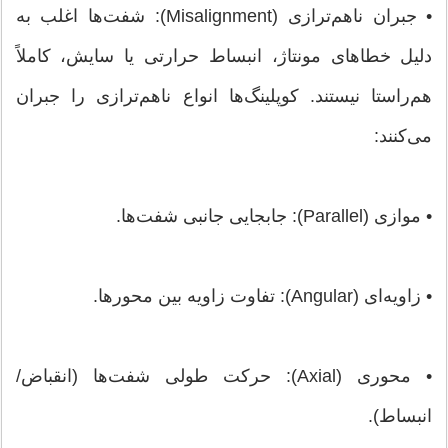
• جبران ناهم‌ترازی (Misalignment): شفت‌ها اغلب به
دلیل خطاهای مونتاژ، انبساط حرارتی یا سایش، کاملاً
هم‌راستا نیستند. کوپلینگ‌ها انواع ناهم‌ترازی را جبران
می‌کنند:
• موازی (Parallel): جابجایی جانبی شفت‌ها.
• زاویه‌ای (Angular): تفاوت زاویه بین محورها.
• محوری (Axial): حرکت طولی شفت‌ها (انقباض/
انبساط).