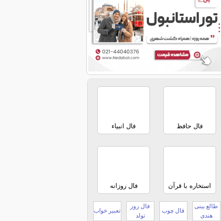
فال حافظ
فال انبیاء
استخاره با قرآن
فال روزانه
طالع بینی
فال روز
فال چوب
تعبیر خواب
هندی
تولد