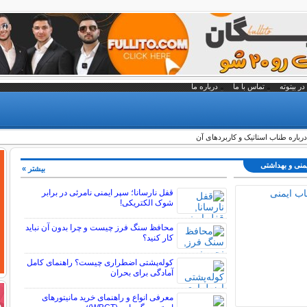
در بیتوته
تماس با ما
درباره ما
رباره طناب استاتیک و کاربردهای آن
یمنی و بهداشتی
بیشتر »
قفل نارسانا؛ سپر ایمنی نامرئی در برابر
شوک الکتریکی!
محافظ سنگ فرز چیست و چرا بدون آن نباید
کار کنید؟
کوله‌پشتی اضطراری چیست؟ راهنمای کامل
آمادگی برای بحران
معرفی انواع و راهنمای خرید مانیتورهای