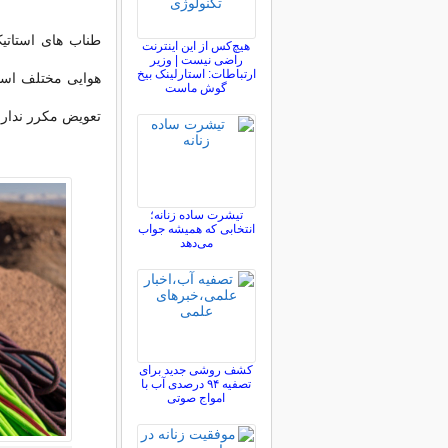
طناب های استاتی
هیچ‌کس از این اینترنت
راضی نیست | وزیر
ارتباطات: استارلینک بیخ
هوایی مختلف استف
گوش ماست
تعویض مکرر ندارن
تیشرت ساده زنانه؛
انتخابی که همیشه جواب
می‌دهد
کشف روشی جدید برای
تصفیه ۹۴ درصدی آب با
امواج صوتی