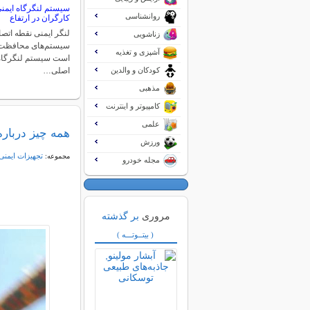
سیستم لنگرگاه ایمن
روانشناسی
کارگران در ارتفاع
لنگر ایمنی نقطه اتصا
زناشویی
سیستم‌های محافظت 
آشپزی و تغذیه
است سیستم لنگرگاه 
کودکان و والدین
اصلی…
مذهبی
کامپیوتر و اینترنت
علمی
همه چیز درباره
ورزش
تجهیزات ایمنی
مجموعه:
مجله خودرو
مروری
بر گذشته
( بیتــوتـــه )