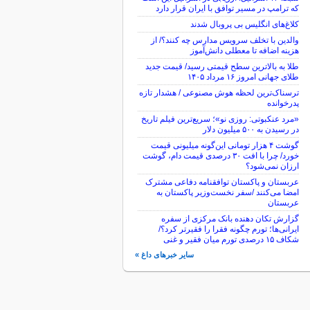
که ترامپ در مسیر توافق با ایران قرار دارد
کلاغ‌های انگلیس بی پروبال شدند
والدین با تخلف سرویس مدارس چه کنند؟/ از
هزینه اضافه تا معطلی دانش‌آموز
طلا به بالاترین سطح قیمتی رسید/ قیمت جدید
طلای جهانی امروز ۱۶ مرداد ۱۴۰۵
ترسناک‌ترین لحظه هوش مصنوعی / هشدار تازه
پدرخوانده
«مرد عنکبوتی: روزی نو»؛ سریع‌ترین فیلم تاریخ
در رسیدن به ۵۰۰ میلیون دلار
گوشت ۴ هزار تومانی این‌گونه میلیونی قیمت
خورد/ چرا با افت ۳۰ درصدی قیمت دام، گوشت
ارزان نمی‌شود؟
عربستان و پاکستان توافقنامه دفاعی مشترک
امضا می‌کنند /سفر نخست‌وزیر پاکستان به
عربستان
گزارش تکان‌ دهنده بانک مرکزی از سفره
ایرانی‌ها؛ تورم چگونه فقرا را فقیرتر کرد؟/
شکاف ۱۵ درصدی تورم میان فقیر و غنی
سایر خبرهای داغ »