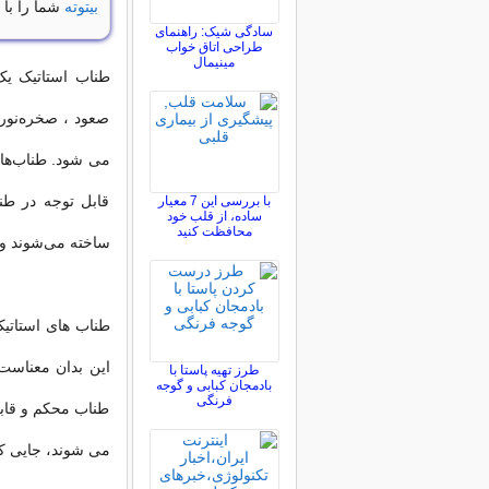
بیتوته
شما را با 
سادگی شیک: راهنمای
طراحی اتاق خواب
مینیمال
طناب استاتیک ی
صعود ، صخره‌نورد
می شود. طناب‌های
قابل توجه در طنا
با بررسی این 7 معیار
ساده، از قلب خود
محافظت کنید
ساخته می‌شوند و د
طناب های استاتی
این بدان معناست
طرز تهیه پاستا با
بادمجان کبابی و گوجه
فرنگی
طناب محکم و قابل
می شوند، جایی ک