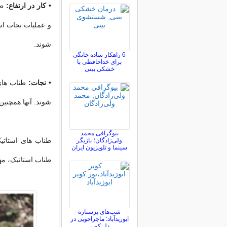
•
کار در ارتفاع:
طن
و عملیات نجات اس
شوند.
6 راهکار ساده خانگی
برای خداحافظی با
خشکی بینی
•
نجات:
طناب های 
شوند. آنها همچنی
بیوگرافی محمد
طناب های استاتیک
ولی‌زادگان؛ بازیگر
سینما و تلویزیون ایران
طناب استاتیک، مه
شب‌های پرستاره
ابوزیدآباد: ماجراجویی در
دل کویر