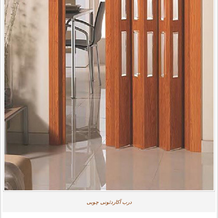
درب آکاردئونی چوبی