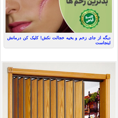
دیگه از جای زخم و بخیه خجالت نکش! کلیک کن درمانش
اینجاست