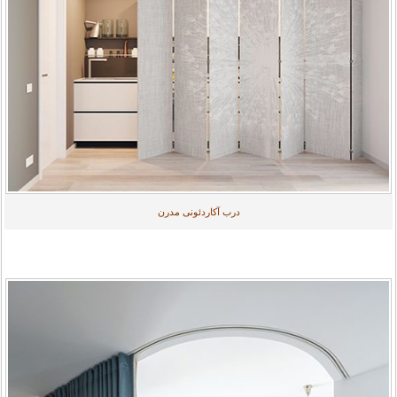
درب آکاردئونی مدرن