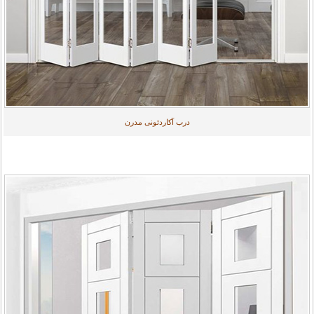
درب آکاردئونی مدرن