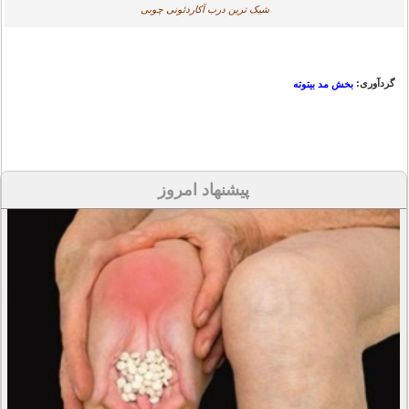
شیک ترین درب آکاردئونی چوبی
گردآوری:
بخش مد بیتوته
پیشنهاد امروز