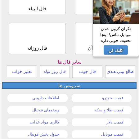
فال حافظ
فال انبیاء
نگران گرون شدن
موبایل نباش! اینجا
تخفیف خوبی داره
استخاره با قرآن
فال روزانه
کلیک کن
سایر فال ها
طالع بینی هندی
فال چوب
فال روز تولد
تعبیر خواب
سرویس ها
قیمت خودرو
اطلاعات دارویی
قیمت طلا و سکه
ویدئوهای فوتبال
قیمت دلار
کالری مواد غذایی
قیمت موبایل
جدول پخش فوتبال