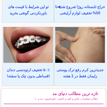
حراج تابستانه روژا شروع شد◀تا
تو این شرایط با قیمت های
50% تخفیف لوازم آرایشی
باورنکردنی گوشی بخرید
جدیدترین کرم رفع ترک پوستی
۵۰٪ تخفیف ارتودنسی دندان
زایمان فقط در 3 هفته
اقساطی بدون چک یا سفته!
تازه ترین مطالب دنیای مد
(طلا و جواهرات، لباس و کیف و کفش، دکوراسیون، مد و...)
سایر مطالب دنیای مد