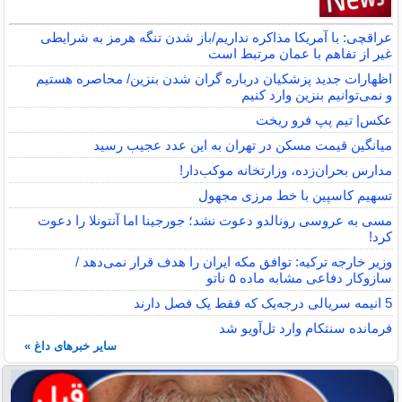
عراقچی: با آمریکا مذاکره نداریم/باز شدن تنگه هرمز به شرایطی
غیر از تفاهم با عمان مرتبط است
اظهارات جدید پزشکیان درباره گران شدن بنزین/ محاصره هستیم
و نمی‌توانیم بنزین وارد کنیم
عکس| تیم پپ فرو ریخت
میانگین قیمت مسکن در تهران به این عدد عجیب رسید
مدارس بحران‌زده، وزارتخانه موکب‌دار!
تسهیم کاسپین با خط مرزی مجهول
مسی به عروسی رونالدو دعوت نشد؛ جورجینا اما آنتونلا را دعوت
کرد!
وزیر خارجه ترکیه: توافق مکه ایران را هدف قرار نمی‌دهد /
سازوکار دفاعی مشابه ماده ۵ ناتو
5 انیمه سریالی درجه‌یک که فقط یک فصل دارند
فرمانده سنتکام وارد تل‌آویو شد
سایر خبرهای داغ »