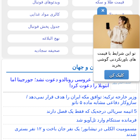
قیمت طلا و سکه
ویدئوهای فوتبال
×
قیمت دلار
کالری مواد غذایی
قیمت موبایل
جدول پخش فوتبال
قیمت تبلت
نهج البلاغه
تیتر روزنامه ها
صحیفه سجادیه
تو این شرایط با قیمت
های باورنکردنی گوشی
بخرید
آخرین اخبار ایران و جهان
کلیک کن
مسی به عروسی رونالدو دعوت نشد؛ جورجینا اما
آنتونلا را دعوت کرد!
وزیر خارجه ترکیه: توافق مکه ایران را هدف قرار نمی‌دهد /
سازوکار دفاعی مشابه ماده ۵ ناتو
5 انیمه سریالی درجه‌یک که فقط یک فصل دارند
فرمانده سنتکام وارد تل‌آویو شد
مسمومیت الکلی در نیشابور؛ یک نفر جان باخت و ۱۲ نفر بستری
شدند