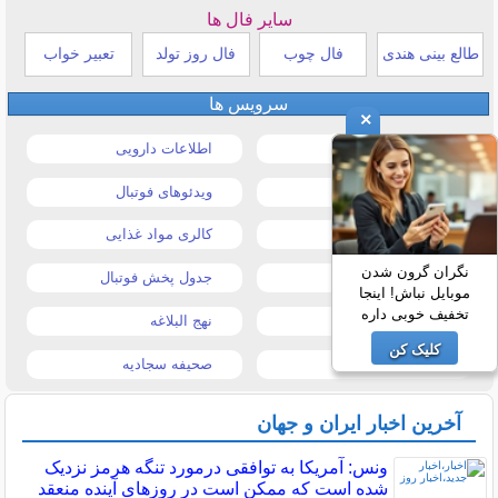
سایر فال ها
طالع بینی هندی
فال چوب
فال روز تولد
تعبیر خواب
سرویس ها
×
قیمت خودرو
اطلاعات دارویی
قیمت طلا و سکه
ویدئوهای فوتبال
قیمت دلار
کالری مواد غذایی
نگران گرون شدن
قیمت موبایل
جدول پخش فوتبال
موبایل نباش! اینجا
تخفیف خوبی داره
قیمت تبلت
نهج البلاغه
کلیک کن
تیتر روزنامه ها
صحیفه سجادیه
آخرین اخبار ایران و جهان
ونس: آمریکا به توافقی درمورد تنگه هرمز نزدیک
شده است که ممکن است در روزهای آینده منعقد