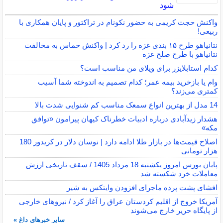
شود
واکنش حجت کریمی به حضور نکونام در تراکتور و پایان همکاری با
ربیعی!
نتانیاهو طرح ۱۵ بندی غزه را رد کرد | واکنش حماس به مخالفت
نتانیاهو با طرح صلح غزه
کدام استابلایزر برای ویلای من مناسب است؟
وام یا بازخرید بیمه عمر؛ کدام تصمیم به اندوخته شما آسیب
کمتری می‌زند؟
14 مدل از بهترین انواع سمعک مناسب کم شنوایی شدت بالا
هشدار زیدآبادی درباره ادبیات خطرناک کیهان پیرامون «توافق
مکه»
اصلاح قیمت‌ها در بازار طلا ادامه دارد | نوسان دلار در کریدور 180
هزار تومانی
پایان بورس امروز یکشنبه 18 مرداد 1405 / سقف تاریخی ارزش
معاملات خرد شکسته شد
افشای پشت پرده ماجرای افزودن وایتکس به شیر
آمریکا خروج از اقلیم کردستان عراق را آغاز کرد / نیروهای خارجی
از پایگاه حریر خارج می‌شوند
سایر خبرهای داغ »