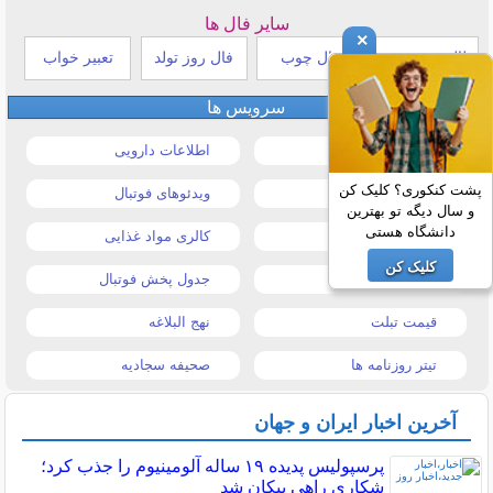
سایر فال ها
×
طالع بینی هندی
فال چوب
فال روز تولد
تعبیر خواب
سرویس ها
قیمت خودرو
اطلاعات دارویی
پشت کنکوری؟ کلیک کن
قیمت طلا و سکه
ویدئوهای فوتبال
و سال دیگه تو بهترین
دانشگاه هستی
قیمت دلار
کالری مواد غذایی
کلیک کن
قیمت موبایل
جدول پخش فوتبال
قیمت تبلت
نهج البلاغه
تیتر روزنامه ها
صحیفه سجادیه
آخرین اخبار ایران و جهان
پرسپولیس پدیده ۱۹ ساله آلومینیوم را جذب کرد؛
شکاری راهی پیکان شد