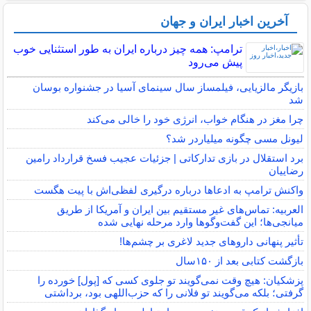
آخرین اخبار ایران و جهان
ترامپ: همه چیز درباره ایران به طور استثنایی خوب
پیش می‌رود
بازیگر مالزیایی، فیلمساز سال سینمای آسیا در جشنواره بوسان
شد
چرا مغز در هنگام خواب، انرژی خود را خالی می‌کند
لیونل مسی چگونه میلیاردر شد؟
برد استقلال در بازی تدارکاتی | جزئیات عجیب فسخ قرارداد رامین
رضاییان
واکنش ترامپ به ادعاها درباره درگیری لفظی‌اش با پیت هگست
العربیه: تماس‌های غیر مستقیم بین ایران و آمریکا از طریق
میانجی‌ها؛ این گفت‌و‌گو‌ها وارد مرحله نهایی شده
تأثیر پنهانی داروهای جدید لاغری بر چشم‌ها!
بازگشت کتابی بعد از ۱۵۰سال
پزشکیان: هیچ وقت نمی‌گویند تو جلوی کسی که [پول] خورده را
گرفتی؛ بلکه می‌گویند تو فلانی را که حزب‌اللهی بود، برداشتی