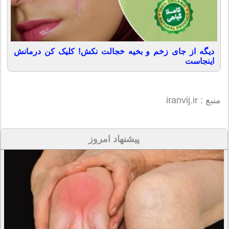
دیگه از جای زخم و بخیه خجالت نکش! کلیک کن درمانش
اینجاست
منبع : iranvij.ir
پیشنهاد امروز