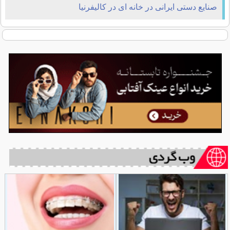
صنايع دستى ايرانى در خانه اى در كاليفرنيا