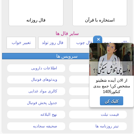
استخاره با قرآن
فال روزانه
سایر فال ها
×
طالع بینی هندی
فال چوب
فال روز تولد
تعبیر خواب
سرویس ها
قیمت خودرو
اطلاعات دارویی
قیمت طلا و سکه
ویدئوهای فوتبال
از الان آینده شغلیتو
مشخص کن! جمع بندی
قیمت دلار
کالری مواد غذایی
کنکور1405
کلیک کن
قیمت موبایل
جدول پخش فوتبال
قیمت تبلت
نهج البلاغه
تیتر روزنامه ها
صحیفه سجادیه