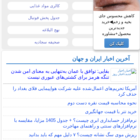
قیمت دلار
کالری مواد غذایی
کاهش محسوس جای
قیمت موبایل
جدول پخش فوتبال
بخیه و زخم◀خرید
جدیدترین
قیمت تبلت
نهج البلاغه
محصول+مشاوره
تیتر روزنامه ها
صحیفه سجادیه
کلیک کن
آخرین اخبار ایران و جهان
بقایی: توافق با عمان به‌تنهایی به معنای امن شدن
تنگه هرمز برای کشتی‌های عبوری نیست
آمریکا تحریم‌های اعمال‌شده علیه شرکت هواپیمایی فلای بغداد را
حذف کرد
نحوه محاسبه قیمت نقره دست دوم
خرید تتر با قیمت جهانگیری
نرم‌افزار حسابداری ابری چیست؟ + جدول 1405 مزایا، مقایسه با
نرم‌افزارهای سنتی و راهنمای مهاجرت
ریزش موی سگ نشانه چیست؟ ۷ دلیل مهم که باید بدانید