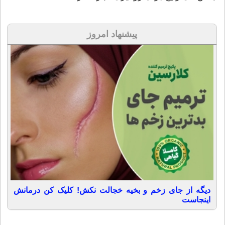
پیشنهاد امروز
دیگه از جای زخم و بخیه خجالت نکش! کلیک کن درمانش
اینجاست