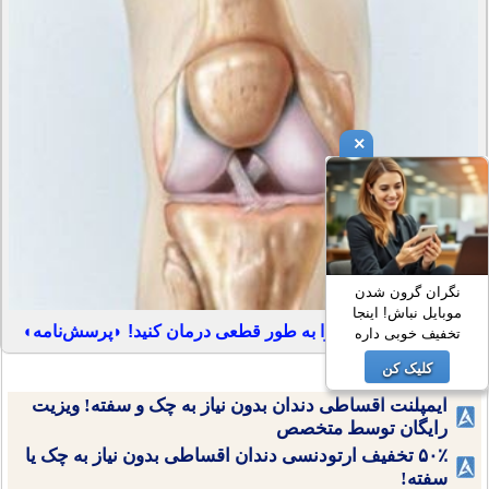
×
نگران گرون شدن
موبایل نباش! اینجا
آرتروز مفاصل خود را به طور قطعی درمان کنید! ◗پرسش‌نامه◖
تخفیف خوبی داره
کلیک کن
ایمپلنت اقساطی دندان بدون نیاز به چک و سفته! ویزیت
رایگان توسط متخصص
۵۰٪ تخفیف ارتودنسی دندان اقساطی بدون نیاز به چک یا
سفته!