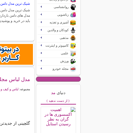
شیک ترین مدل دامن ب
روانشناسی
شیک ترین مدل دامن ب
زناشویی
مدل های دامن بارداری
باید در خرید و پوشی
آشپزی و تغذیه
کودکان و والدین
مذهبی
کامپیوتر و اینترنت
علمی
ورزش
مجله خودرو
مدل لباس مجل
لباس و کیف و
مجموعه:
دنیای
مد
( از دست ندهید )
گلچینی از جدیدت