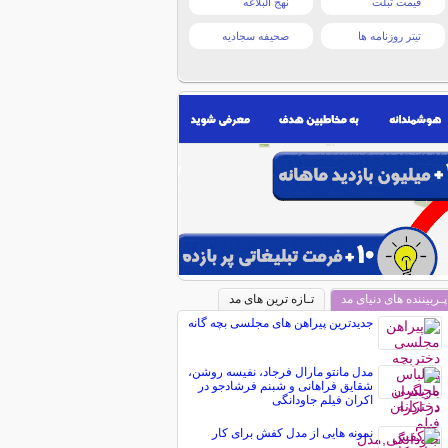
قیمت تبلت
نهج البلاغه
تیتر روزنامه ها
صحیفه سجادیه
پـربیننده های دنیای مد
تـازه ترین های مد
جدیدترین پیراهن های مجلسی بچه گانه
مدل مانتو مارال فرجاد، نفیسه روشن،
شقایق فراهانی و شبنم فرشادجو در
اکران فیلم جاودانگی
نمونه هایی از مدل کفش برای کار