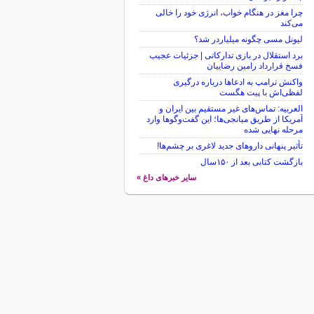
چرا مغز در هنگام خواب، انرژی خود را خالی
می‌کند
لیونل مسی چگونه میلیاردر شد؟
برد استقلال در بازی تدارکاتی | جزئیات عجیب
فسخ قرارداد رامین رضاییان
واکنش ترامپ به ادعاها درباره درگیری
لفظی‌اش با پیت هگست
العربیه: تماس‌های غیر مستقیم بین ایران و
آمریکا از طریق میانجی‌ها؛ این گفت‌و‌گو‌ها وارد
مرحله نهایی شده
تأثیر پنهانی داروهای جدید لاغری بر چشم‌ها!
بازگشت کتابی بعد از ۱۵۰سال
سایر خبرهای داغ »