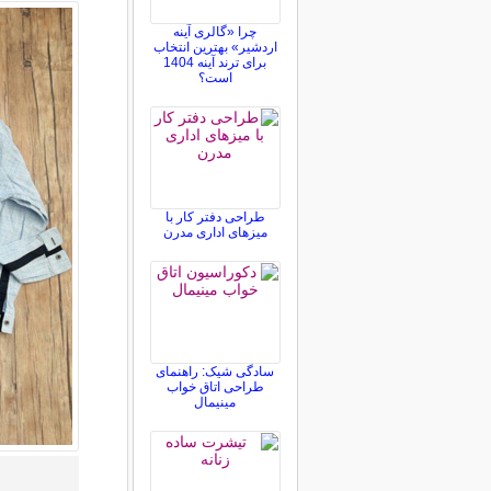
چرا «گالری آینه
اردشیر» بهترین انتخاب
برای ترند آینه 1404
است؟
طراحی دفتر کار با
میزهای اداری مدرن
سادگی شیک: راهنمای
طراحی اتاق خواب
مینیمال