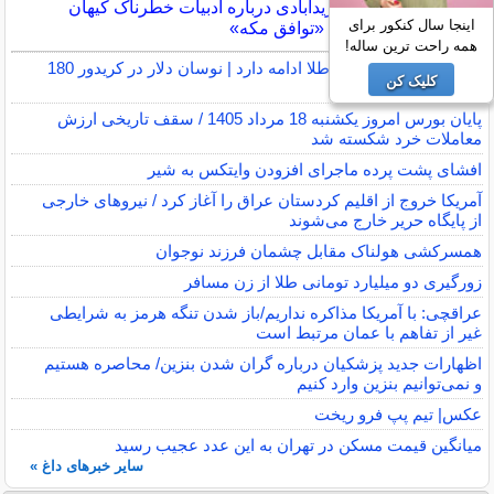
هشدار زیدآبادی درباره ادبیات خطرناک کیهان
اینجا سال کنکور برای
پیرامون «توافق مکه»
همه راحت ترین ساله!
صلاح قیمت‌ها در بازار طلا ادامه دارد | نوسان دلار در کریدور 180
کلیک کن
هزار تومانی
پایان بورس امروز یکشنبه 18 مرداد 1405 / سقف تاریخی ارزش
معاملات خرد شکسته شد
افشای پشت پرده ماجرای افزودن وایتکس به شیر
آمریکا خروج از اقلیم کردستان عراق را آغاز کرد / نیروهای خارجی
از پایگاه حریر خارج می‌شوند
همسرکشی هولناک مقابل چشمان فرزند نوجوان
زورگیری دو میلیارد تومانی طلا از زن مسافر
عراقچی: با آمریکا مذاکره نداریم/باز شدن تنگه هرمز به شرایطی
غیر از تفاهم با عمان مرتبط است
اظهارات جدید پزشکیان درباره گران شدن بنزین/ محاصره هستیم
و نمی‌توانیم بنزین وارد کنیم
عکس| تیم پپ فرو ریخت
میانگین قیمت مسکن در تهران به این عدد عجیب رسید
سایر خبرهای داغ »