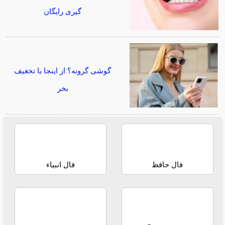
گیری رایگان
گوشی گرونه؟ از اینجا با تخغیف
بخر
فال حافظ
فال انبیاء