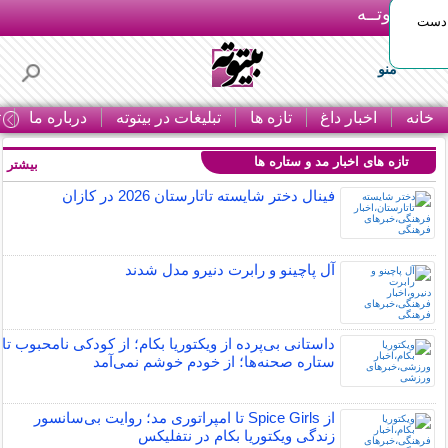
بـیتوتــه
 دست
منو
خانه
اخبار داغ
تازه ها
تبلیغات در بیتوته
درباره ما
ت
تازه های اخبار مد و ستاره ها
بیشتر »
فینال دختر شایسته تاتارستان 2026 در کازان
آل پاچینو و رابرت دنیرو مدل شدند
داستانی بی‌پرده از ویکتوریا بکام؛ از کودکی نامحبوب تا
ستاره صحنه‌ها؛ از خودم خوشم نمی‌آمد
از Spice Girls تا امپراتوری مد؛ روایت بی‌سانسور
زندگی ویکتوریا بکام در نتفلیکس