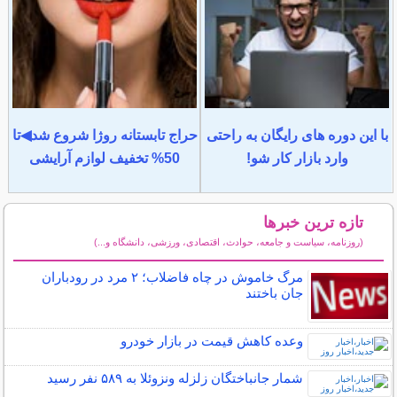
با این دوره های رایگان به راحتی
حراج تابستانه روژا شروع شد◀تا
وارد بازار کار شو!
50% تخفیف لوازم آرایشی
تازه ترین خبرها
(روزنامه، سیاست و جامعه، حوادث، اقتصادی، ورزشی، دانشگاه و...)
سایر خبرهای داغ
مرگ خاموش در چاه فاضلاب؛ ۲ مرد در رودباران
جان باختند
وعده کاهش قیمت در بازار خودرو
شمار جانباختگان زلزله ونزوئلا به ۵۸۹ نفر رسید