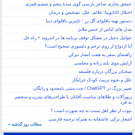
عمعق بخاری شاعر پارسی گوی سدهٔ پنجم و ششم قمری
اختلال کاتاتونیا: علائم، علل، تشخیص و درمان
دستور تهیه باقلوای گل رز ؛ تاپترین باقلوای دنیا
مدل های لباس از جنس ملانژ
عوامل دخیل در مشکل توقف برنامه ها در اندروید + راه حل
آیا ازدواج از روی ترحم و دلسوزی صحیح است؟
راهنمای سفر به هفت آبشار تیرکن
آرایش موی بلند زنانه و مجلسی
سخنان بزرگان درباره فلسفه
علل و نحوه تربیت کودک خرابکار
تغییر بزرگ در ChatGPT / چت متنی نامحدود و رایگان
زیورآلات و طلاهای مناسب آقایان با طراحی‌های مدرن و منحصر
به فرد
نبوت از نظر اهل سنت به چه صورت است ؟
اشعار ترکی عاشقانه به همراه ترجمه فارسی
مطالب روز گذشته »