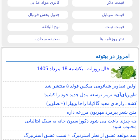
قیمت دلار
کالری مواد غذایی
قیمت موبایل
جدول پخش فوتبال
قیمت تبلت
نهج البلاغه
تیتر روزنامه ها
صحیفه سجادیه
امروز در بیتوته
فال روزانه - یکشنبه 18 مرداد 1405
اولین تصاویر شیائومی میکس فولد ۵ منتشر شد
«اوپن‌ای‌آی» ترمز توسعه مدل جدید خود را کشید!
کشف رازهای معبد گالاپاتا راجا ویهارا (+تصاویر)
متن شعر پیرمرد مهربون مزرعه داره
چه چیزی باعث می شود دکوراسیون خانه به سبک ایتالیایی
محبوب شود
سه مولفه عشق از نظر استرنبرگ + تست عشق استرنبرگ