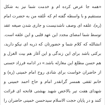
«همه جا عرض كرده ام و خدمت شما نیز به شكل
مستقیم و با واسطه گفته ام كه عُلقه من به حضرت امام
(ره)، علقه ای وصف ناشدنیست و جاری شدن صیغه عقد
توسط شما امضای مجدد این عهد قلبی و این علقه است.
انشالله كه كلام شما و حضورتان كه ذریه ای نیكو دارید،
بركتی باشد برای این زندگی و این آغاز هم بیت الغزل و
هم حسن مطلع این مغازله باشد.» در ادامه فرزاد حسنی
از حاضران خواست برای شادی روح امام خمینی (ره) و
خانم ثقفی همسر گرانقدر امام و حاج احمد خمینی و
شهدای هفت تیر بالاخص شهید بهشتی فاتحه ای قرائت
كنند و در پایان حجت الاسلام سیدحسن خمینی حاضران را