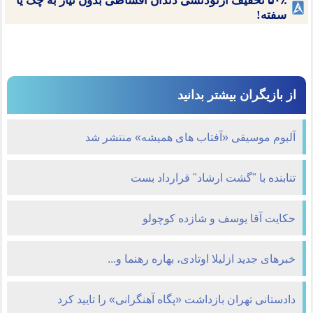
۵۰٪ تخفیف ارتودنسی دندان اقساطی بدون نیاز به چک یا
سفته!
از بازیگران بیشتر بدانید
آلبوم موسیقی «آفتاب های همیشه» منتشر شد
تنابنده با "گشت ارشاد" قرارداد بست
حکایت آقا یوسف و شازده کوچولو
خبرهای جدید ازلیلا اوتادی، بهاره رهنما و...
دادستانی تهران بازداشت «پگاه آهنگرانی» را تایید كرد