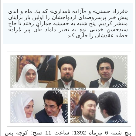
«فرزاد حسنی» و «آزاده نامداری» كه یك ماه و اندی
پیش خبر پرسروصدای ازدواجشان را اولین بار برایتان
منتشر كردیم، پنج شنبه به حسینیه جماران رفتند تا حاج
سیدحسن خمینی نوه به تعبیر داماد «آن پیر مُراد»‌
خطبه عقدشان را جاری كند...
پنج شنبه 6 تیرماه 1392؛ ساعت 11 صبح؛ كوچه پس