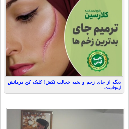
دیگه از جای زخم و بخیه خجالت نکش! کلیک کن درمانش
اینجاست