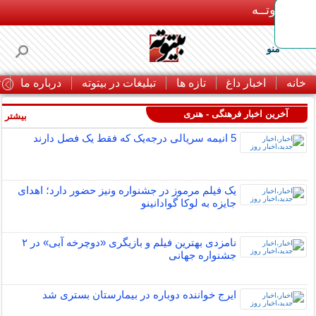
بـیتوتــه
منو
خانه
اخبار داغ
تازه ها
تبلیغات در بیتوته
درباره ما
ت
آخرین اخبار فرهنگی - هنری
بیشتر »
5 انیمه سریالی درجه‌یک که فقط یک فصل دارند
یک فیلم مرموز در جشنواره ونیز حضور دارد؛ اهدای
جایزه به لوکا گوادانینو
نامزدی بهترین فیلم و بازیگری «دوچرخه آبی» در ۲
جشنواره جهانی
ایرج خواننده دوباره در بیمارستان بستری شد