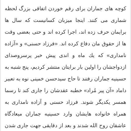
كوچه های جماران برای رقم خوردن اتفاقی بزرگ لحظه
شماری می كنند. اینجا میزبان كسانیست كه سال ها
برایمان حرف زده اند، اجرا كرده اند و حتی بعضی وقت
ها از حقوق مان دفاع كرده اند. «فرزاد حسنی» و «آزاده
نامداری» كه یك ماه و اندی پیش خبر پرسروصدای
ازدواجشان را اولین بار برایتان منتشر كردیم، پنج شنبه به
حسینیه جماران رفتند تا حاج سیدحسن خمینی نوه به تعبیر
داماد «آن پیر مُراد»‌ خطبه عقدشان را جاری كند تا رسما
همسر یكدیگر شوند. فرزاد حسنی و آزاده نامداری به
همراه خانواده هایشان وارد حسینیه جماران میعادگاه
عاشقان روح الله شدند و بعد از دقایقی جهت جاری شدن