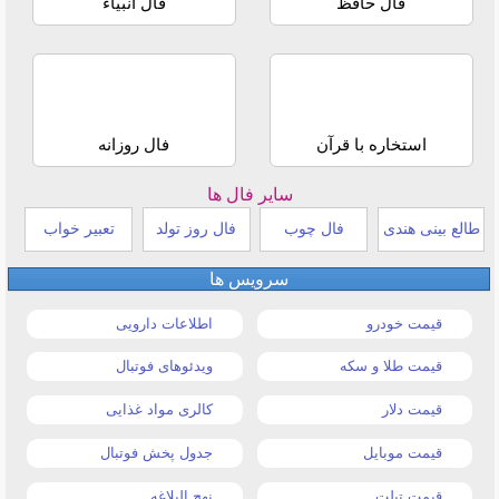
فال حافظ
فال انبیاء
استخاره با قرآن
فال روزانه
سایر فال ها
طالع بینی هندی
فال چوب
فال روز تولد
تعبیر خواب
سرویس ها
قیمت خودرو
اطلاعات دارویی
قیمت طلا و سکه
ویدئوهای فوتبال
قیمت دلار
کالری مواد غذایی
قیمت موبایل
جدول پخش فوتبال
قیمت تبلت
نهج البلاغه