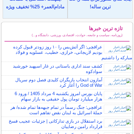
ترین ساله!
مادام‌العمر+ 25% تخفیف ویژه
تازه ترین خبرها
(روزنامه، سیاست و جامعه، حوادث، اقتصادی، ورزشی، دانشگاه و...)
سایر خبرهای داغ
عراقچی: اگر آتش‌بس را ۱۰ روز زودتر قبول کرده
بودیم لاریجانی، خرازی، خطیب، عسلویه و فولاد
مبارکه را داشتیم
کشف سند اداری باستانی در غار اسپهبد خورشید
سوادکوه
آمازون انتخاب بازیگران کلیدی فصل دوم سریال
God of War را آغاز کرد
پایان بورس امروز یکشنبه 4 مرداد 1405 / ورود 6
هزار میلیارد تومان پول حقیقی به بازار سهام
عراقچی: جنگ رسماً در تمام جبهه‌ها تمام شده/ هر
حملهٔ اسرائیل به لبنان نقض تفاهم است
برد استقلال در بازی تدارکاتی | جزئیات عجیب فسخ
قرارداد رامین رضاییان