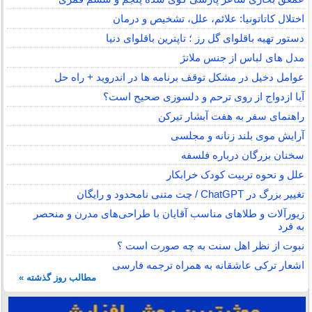
اختلال کاتاتونیا: علائم، علل، تشخیص و درمان
دستور تهیه باقلوای گل رز ؛ تاپترین باقلوای دنیا
مدل های لباس از جنس ملانژ
عوامل دخیل در مشکل توقف برنامه ها در اندروید + راه حل
آیا ازدواج از روی ترحم و دلسوزی صحیح است؟
راهنمای سفر به هفت آبشار تیرکن
آرایش موی بلند زنانه و مجلسی
سخنان بزرگان درباره فلسفه
علل و نحوه تربیت کودک خرابکار
تغییر بزرگ در ChatGPT / چت متنی نامحدود و رایگان
زیورآلات و طلاهای مناسب آقایان با طراحی‌های مدرن و منحصر
به فرد
نبوت از نظر اهل سنت به چه صورت است ؟
اشعار ترکی عاشقانه به همراه ترجمه فارسی
مطالب روز گذشته »