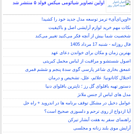
اولین تصاویر شیائومی میکس فولد ۵ منتشر شد
«اوپن‌ای‌آی» ترمز توسعه مدل جدید خود را کشید!
نکات مهم خرید لوازم آرایشی اصل و باکیفیت
شخصیت شما بیش از آنچه فکر می‌کنید تغییر می‌کند
فال روزانه - شنبه 17 مرداد 1405
بهترین زمان و مکان برای خواندن دعای عهد
اصول شستشو و مراقبت از لباس مخمل کبریتی
عمعق بخاری شاعر پارسی گوی سدهٔ پنجم و ششم قمری
اختلال کاتاتونیا: علائم، علل، تشخیص و درمان
دستور تهیه باقلوای گل رز ؛ تاپترین باقلوای دنیا
مدل های لباس از جنس ملانژ
عوامل دخیل در مشکل توقف برنامه ها در اندروید + راه حل
آیا ازدواج از روی ترحم و دلسوزی صحیح است؟
راهنمای سفر به هفت آبشار تیرکن
آرایش موی بلند زنانه و مجلسی