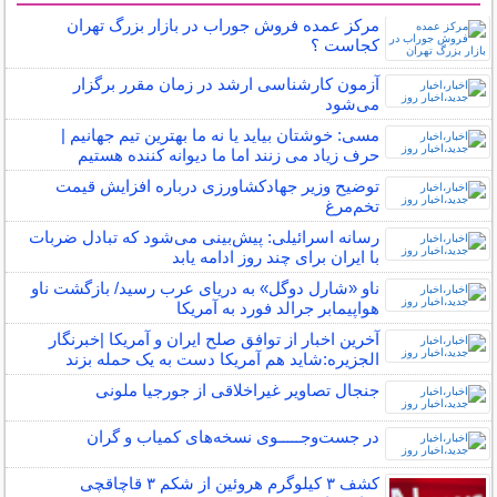
مرکز عمده فروش جوراب در بازار بزرگ تهران
کجاست ؟
آزمون کارشناسی ارشد در زمان مقرر برگزار
می‌شود
مسی: خوشتان بیاید یا نه ما بهترین تیم جهانیم |
حرف زیاد می زنند اما ما دیوانه کننده هستیم
توضیح وزیر جهادکشاورزی درباره افزایش قیمت
تخم‌مرغ
رسانه اسرائیلی: پیش‌بینی می‌شود که تبادل ضربات
با ایران برای چند روز ادامه یابد
ناو «شارل دوگل» به دریای عرب رسید/ بازگشت ناو
هواپیمابر جرالد فورد به آمریکا
آخرین اخبار از توافق صلح ایران و آمریکا |خبرنگار
الجزیره:شاید هم آمریکا دست به یک حمله بزند
جنجال تصاویر غیراخلاقی از جورجیا ملونی
در جست‌وجـــــوی نسخه‌های کمیاب و گران
کشف ۳ کیلوگرم هروئین از شکم ۳ قاچاقچی