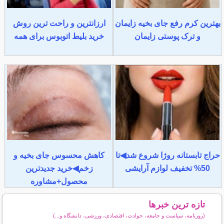
بهترین کرم رفع جای بخیه زایمان
ارزانترین و راحت ترین روش
و ترک پوستی زایمان
خرید بلیط اتوبوس برای همه
حراج تابستانه روژا شروع شد◀تا
کاهش محسوس جای بخیه و
50% تخفیف لوازم آرایشی
زخم◀خرید جدیدترین
محصول+مشاوره
تازه ترین خبرها
(روزنامه، سیاست و جامعه، حوادث، اقتصادی، ورزشی، دانشگاه و...)
سایر خبرهای داغ