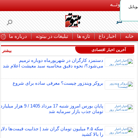
بـیتوتــه
وبایل
منو
خانه
اخبار داغ
تازه ها
تبلیغات در بیتوته
درباره ما
ت
آخرین اخبار اقتصادی
بیشتر »
دستمزد کارگران در شهریورماه دوباره ترمیم
می‌شود؟/ نحوه دقیق محاسبه سبد معیشت اعلام شد
بروکر ویندزور چیست؟ معرفی ساده برای شروع
پایان بورس امروز شنبه 17 مرداد 1405 / 9 هزار میلیارد
تومان جذب بازار سرمایه شد
سکه ۴.۵ میلیون تومان گران شد | جذابیت قیمت‌ها دلار
را بالا کشید