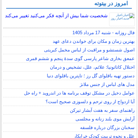
امروز در بیتوته
شخصیت شما بیش از آنچه فکر می‌کنید تغییر می‌کند
فال روزانه - شنبه 17 مرداد 1405
بهترین زمان و مکان برای خواندن دعای عهد
اصول شستشو و مراقبت از لباس مخمل کبریتی
عمعق بخاری شاعر پارسی گوی سدهٔ پنجم و ششم قمری
اختلال کاتاتونیا: علائم، علل، تشخیص و درمان
دستور تهیه باقلوای گل رز ؛ تاپترین باقلوای دنیا
مدل های لباس از جنس ملانژ
عوامل دخیل در مشکل توقف برنامه ها در اندروید + راه حل
آیا ازدواج از روی ترحم و دلسوزی صحیح است؟
راهنمای سفر به هفت آبشار تیرکن
آرایش موی بلند زنانه و مجلسی
سخنان بزرگان درباره فلسفه
علل و نحوه تربیت کودک خرابکار