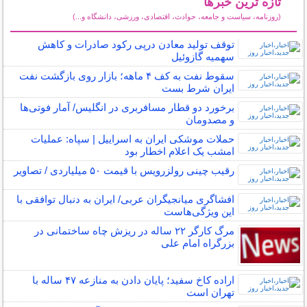
تازه ترین خبرها
(روزنامه، سیاست و جامعه، حوادث، اقتصادی، ورزشی، دانشگاه و...)
سایر خبرهای داغ
توقف تولید معادن درپی رکود صادرات و کاهش
سهمیه گازوئیل
سقوط نفت به کف ۴ ماهه؛ بازار روی بازگشت نفت
ایران شرط بست
برخورد دو قطار مسافربری در انگلیس/ آمار فوتی‌ها
و مصدومان
حملات موشکی ایران به اسراییل | سپاه: عملیات
امشب یک اعلام اخطار بود
رقیب چینی رولزرویس با قیمت ۵۰ میلیاردی / تصاویر
افشاگری میانجیگران عربی/ ایران به دنبال توافقی با
این ویژگی‌هاست
مرگ کارگر ۲۲ ساله در ریزش چاه ساختمانی در
بزرگراه امام علی
اراده کاخ سفید؛ پایان دادن به منازعه ۴۷ ساله با
تهران است