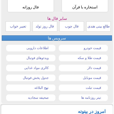
استخاره با قرآن
فال روزانه
سایر فال ها
طالع بینی هندی
فال چوب
فال روز تولد
تعبیر خواب
سرویس ها
قیمت خودرو
اطلاعات دارویی
قیمت طلا و سکه
ویدئوهای فوتبال
قیمت دلار
کالری مواد غذایی
قیمت موبایل
جدول پخش فوتبال
قیمت تبلت
نهج البلاغه
تیتر روزنامه ها
صحیفه سجادیه
امروز در بیتوته