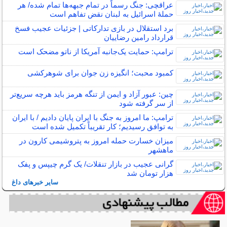
عراقچی: جنگ رسماً در تمام جبهه‌ها تمام شده/ هر
حملهٔ اسرائیل به لبنان نقض تفاهم است
برد استقلال در بازی تدارکاتی | جزئیات عجیب فسخ
قرارداد رامین رضاییان
ترامپ: حمایت یک‌جانبه آمریکا از ناتو مضحک است
کمبود محبت؛ انگیزه زن جوان برای شوهرکشی
چین: عبور آزاد و ایمن از تنگه هرمز باید هرچه سریع‌تر
از سر گرفته شود
ترامپ: ما امروز به جنگ با ایران پایان دادیم / با ایران
به توافق رسیدیم؛ کار تقریباً تکمیل شده است
میزان خسارت حمله امروز به پتروشیمی کارون در
ماهشهر
گرانی عجیب در بازار تنقلات/ یک گرم چیپس و پفک
هزار تومان شد
سایر خبرهای داغ