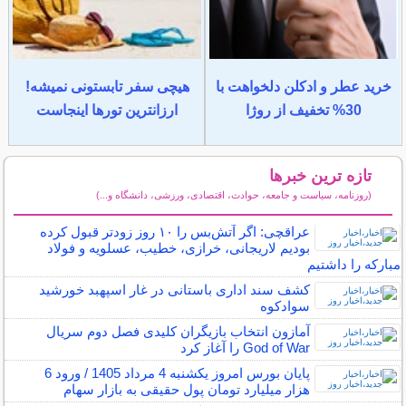
خرید عطر و ادکلن دلخواهت با
هیچی سفر تابستونی نمیشه!
30% تخفیف از روژا
ارزانترین تورها اینجاست
تازه ترین خبرها
(روزنامه، سیاست و جامعه، حوادث، اقتصادی، ورزشی، دانشگاه و...)
سایر خبرهای داغ
عراقچی: اگر آتش‌بس را ۱۰ روز زودتر قبول کرده
بودیم لاریجانی، خرازی، خطیب، عسلویه و فولاد
مبارکه را داشتیم
کشف سند اداری باستانی در غار اسپهبد خورشید
سوادکوه
آمازون انتخاب بازیگران کلیدی فصل دوم سریال
God of War را آغاز کرد
پایان بورس امروز یکشنبه 4 مرداد 1405 / ورود 6
هزار میلیارد تومان پول حقیقی به بازار سهام