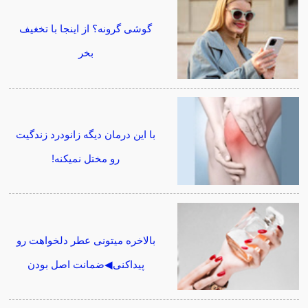
گوشی گرونه؟ از اینجا با تخغیف
بخر
با این درمان دیگه زانودرد زندگیت
رو مختل نمیکنه!
بالاخره میتونی عطر دلخواهت رو
پیداکنی◀ضمانت اصل بودن