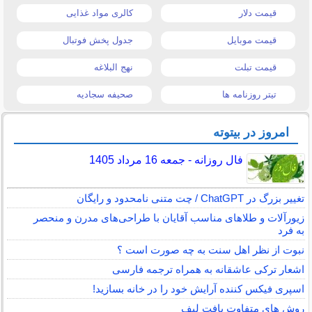
قیمت دلار
کالری مواد غذایی
قیمت موبایل
جدول پخش فوتبال
قیمت تبلت
نهج البلاغه
تیتر روزنامه ها
صحیفه سجادیه
امروز در بیتوته
فال روزانه - جمعه 16 مرداد 1405
تغییر بزرگ در ChatGPT / چت متنی نامحدود و رایگان
زیورآلات و طلاهای مناسب آقایان با طراحی‌های مدرن و منحصر
به فرد
نبوت از نظر اهل سنت به چه صورت است ؟
اشعار ترکی عاشقانه به همراه ترجمه فارسی
اسپری فیکس کننده آرایش خود را در خانه بسازید!
روش های متفاوت بافت لیف