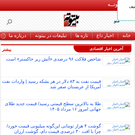
بـیتوتــه
د◀تا 50% تخفیف
منو
خانه
اخبار داغ
تازه ها
تبلیغات در بیتوته
درباره ما
ت
آخرین اخبار اقتصادی
بیشتر »
شاخص فلاکت ۹۶ درصدی «آتش زیر خاکستر» است
قیمت نفت به ۸۳ دلار در هر بشکه رسید | واردات نفت
آمریکا از عربستان صفر شد
طلا به بالاترین سطح قیمتی رسید/ قیمت جدید طلای
جهانی امروز ۱۶ مرداد ۱۴۰۵
گوشت ۴ هزار تومانی این‌گونه میلیونی قیمت خورد/
چرا با افت ۳۰ درصدی قیمت دام، گوشت ارزان