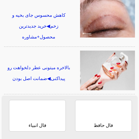
کاهش محسوس جای بخیه و
زخم◀خرید جدیدترین
محصول+مشاوره
بالاخره میتونی عطر دلخواهت رو
پیداکنی◀ضمانت اصل بودن
فال حافظ
فال انبیاء