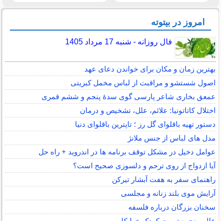
امروز در بیتوته
فال روزانه - شنبه 17 مرداد 1405
بهترین زمان و مکان برای خواندن دعای عهد
اصول شستشو و مراقبت از لباس مخمل کبریتی
عمعق بخاری شاعر پارسی گوی سدهٔ پنجم و ششم قمری
اختلال کاتاتونیا: علائم، علل، تشخیص و درمان
دستور تهیه باقلوای گل رز ؛ تاپترین باقلوای دنیا
مدل های لباس از جنس ملانژ
عوامل دخیل در مشکل توقف برنامه ها در اندروید + راه حل
آیا ازدواج از روی ترحم و دلسوزی صحیح است؟
راهنمای سفر به هفت آبشار تیرکن
آرایش موی بلند زنانه و مجلسی
سخنان بزرگان درباره فلسفه
علل و نحوه تربیت کودک خرابکار