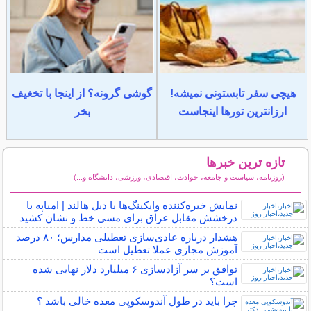
هیچی سفر تابستونی نمیشه!
گوشی گرونه؟ از اینجا با تخغیف
ارزانترین تورها اینجاست
بخر
تازه ترین خبرها
(روزنامه، سیاست و جامعه، حوادث، اقتصادی، ورزشی، دانشگاه و...)
سایر خبرهای داغ
نمایش خیره‌کننده وایکینگ‌ها با دبل هالند | امباپه با
درخشش مقابل عراق برای مسی خط و نشان کشید
هشدار درباره عادی‌سازی تعطیلی مدارس؛ ۸۰ درصد
آموزش مجازی عملا تعطیل است
توافق بر سر آزادسازی ۶ میلیارد دلار نهایی شده
است؟
چرا باید در طول آندوسکوپی معده خالی باشد ؟