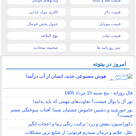
قیمت طلا و سکه
ویدئوهای فوتبال
قیمت دلار
کالری مواد غذایی
قیمت موبایل
جدول پخش فوتبال
قیمت تبلت
نهج البلاغه
تیتر روزنامه ها
صحیفه سجادیه
امروز در بیتوته
هوش مصنوعی جدید، انسان از آب درآمد!
فال روزانه - پنج شنبه 15 مرداد 1405
تور آل یا یوآل چیست؟ تفاوت‌های مهمی که باید بدانید!
نور خورشید و دشمن خاموش چشمان شما؛ آفتاب سوختگی چشم
چیست؟
دکوراسیون بنفش و زرد؛ ترکیب رنگی زیبا و اعجاب انگیز
علل، علایم و درمان سندرم فرتوتی؛ از شایع ترین مشکلات