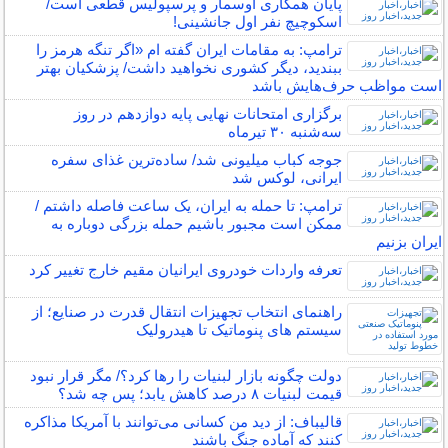
پایان همکاری اوسمار و پرسپولیس قطعی است/
اسکوچیچ نفر اول جانشینی!
ترامپ: به مقامات ایران گفته ام «اگر تنگه هرمز را
ببندید، دیگر کشوری نخواهید داشت/ پزشکیان بهتر
است مواظب حرف‌هایش باشد
برگزاری امتحانات نهایی پایه دوازدهم در روز
سه‌شنبه ۳۰ تیرماه
جوجه‌ کباب میلیونی شد/ ساده‌ترین غذای سفره
ایرانی، لوکس شد
ترامپ: تا حمله به ایران، یک ساعت فاصله داشتم /
ممکن است مجبور باشیم حمله بزرگی دوباره به
ایران بزنیم
تعرفه واردات خودروی ایرانیان مقیم خارج تغییر کرد
راهنمای انتخاب تجهیزات انتقال قدرت در صنایع؛ از
سیستم های پنوماتیک تا هیدرولیک
دولت چگونه بازار لبنیات را رها کرد؟/ مگر قرار نبود
قیمت لبنیات ۸ درصد کاهش یابد؛ پس چه شد؟
قالیباف: از دید من کسانی می‌توانند با آمریکا مذاکره
کنند که آماده جنگ باشند