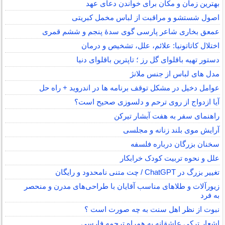
بهترین زمان و مکان برای خواندن دعای عهد
اصول شستشو و مراقبت از لباس مخمل کبریتی
عمعق بخاری شاعر پارسی گوی سدهٔ پنجم و ششم قمری
اختلال کاتاتونیا: علائم، علل، تشخیص و درمان
دستور تهیه باقلوای گل رز ؛ تاپترین باقلوای دنیا
مدل های لباس از جنس ملانژ
عوامل دخیل در مشکل توقف برنامه ها در اندروید + راه حل
آیا ازدواج از روی ترحم و دلسوزی صحیح است؟
راهنمای سفر به هفت آبشار تیرکن
آرایش موی بلند زنانه و مجلسی
سخنان بزرگان درباره فلسفه
علل و نحوه تربیت کودک خرابکار
تغییر بزرگ در ChatGPT / چت متنی نامحدود و رایگان
زیورآلات و طلاهای مناسب آقایان با طراحی‌های مدرن و منحصر
به فرد
نبوت از نظر اهل سنت به چه صورت است ؟
اشعار ترکی عاشقانه به همراه ترجمه فارسی