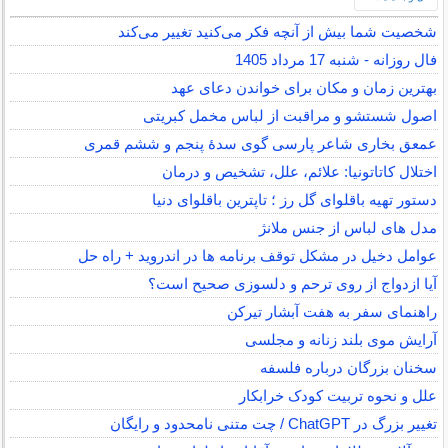
شخصیت شما بیش از آنچه فکر می‌کنید تغییر می‌کند
فال روزانه - شنبه 17 مرداد 1405
بهترین زمان و مکان برای خواندن دعای عهد
اصول شستشو و مراقبت از لباس مخمل کبریتی
عمعق بخاری شاعر پارسی گوی سدهٔ پنجم و ششم قمری
اختلال کاتاتونیا: علائم، علل، تشخیص و درمان
دستور تهیه باقلوای گل رز ؛ تاپترین باقلوای دنیا
مدل های لباس از جنس ملانژ
عوامل دخیل در مشکل توقف برنامه ها در اندروید + راه حل
آیا ازدواج از روی ترحم و دلسوزی صحیح است؟
راهنمای سفر به هفت آبشار تیرکن
آرایش موی بلند زنانه و مجلسی
سخنان بزرگان درباره فلسفه
علل و نحوه تربیت کودک خرابکار
تغییر بزرگ در ChatGPT / چت متنی نامحدود و رایگان