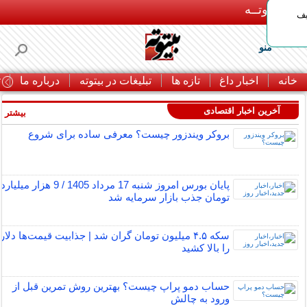
بـیتوتــه
یف
منو
خانه
اخبار داغ
تازه ها
تبلیغات در بیتوته
درباره ما
ت
آخرین اخبار اقتصادی
بیشتر »
بروکر ویندزور چیست؟ معرفی ساده برای شروع
پایان بورس امروز شنبه 17 مرداد 1405 / 9 هزار میلیارد
تومان جذب بازار سرمایه شد
سکه ۴.۵ میلیون تومان گران شد | جذابیت قیمت‌ها دلار
را بالا کشید
حساب دمو پراپ چیست؟ بهترین روش تمرین قبل از
ورود به چالش