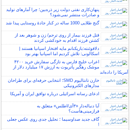
پنهان‌کاری نفتی دولت زیر ذره‌بین؛ چرا آمارهای تولید
و صادرات منتشر نمی‌شود؟
گنج طلایی 1000 ساله در کنار جادۀ روستایی پیدا شد
قتل فرزند بیمار از روی ترحم/ زن و شوهر بعد از
کشتن فرزند اقدام به خودکشی کردند
دلافوئنته:بازیکنانم مایه افتخار اسپانیا هستند |
اسکالونی: تلاش کردیم اما اسپانیا بهتر بود
اعراب خلیج فارس به تازگی سفارش خرید ۴۲۰۰
موشک رهگیر پاتریوت به ارزش ۱۷ میلیارد دلار از
آمریکا را داده‌اند
خازن تانتالیوم SMD؛ انتخابی حرفه‌ای برای طراحان
مدارهای الکترونیکی
ادعای رسانه اسرائیلی درباره توافق ایران و آمریکا
آیا دنباله‌دار «۳آی/اطلس» متعلق به
فرازمینی‌هاست؟
گاف جدید صداوسیما ؛ تحلیل جدی روی عکس جعلی
!