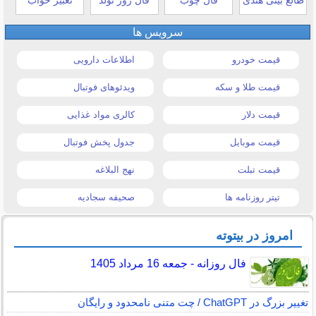
سرویس ها
قیمت خودرو
اطلاعات دارویی
قیمت طلا و سکه
ویدئوهای فوتبال
قیمت دلار
کالری مواد غذایی
قیمت موبایل
جدول پخش فوتبال
قیمت تبلت
نهج البلاغه
تیتر روزنامه ها
صحیفه سجادیه
امروز در بیتوته
فال روزانه - جمعه 16 مرداد 1405
تغییر بزرگ در ChatGPT / چت متنی نامحدود و رایگان