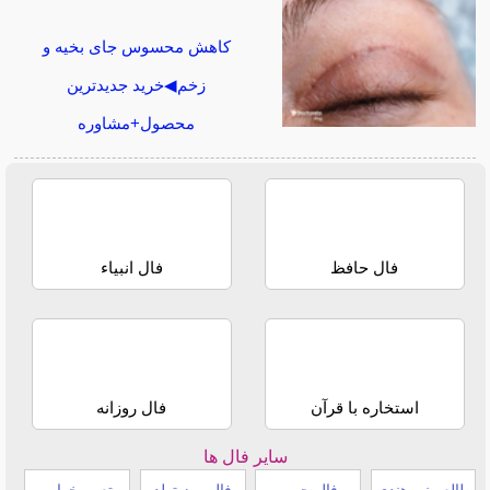
کاهش محسوس جای بخیه و
زخم◀خرید جدیدترین
محصول+مشاوره
فال حافظ
فال انبیاء
استخاره با قرآن
فال روزانه
سایر فال ها
طالع بینی هندی
فال چوب
فال روز تولد
تعبیر خواب