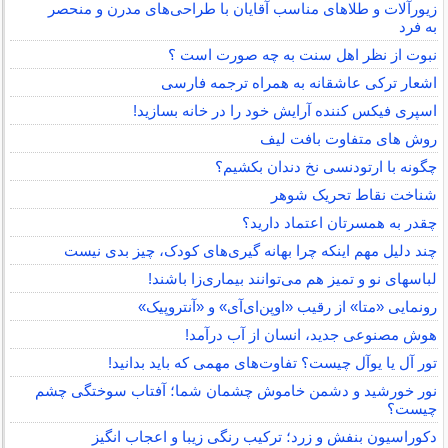
زیورآلات و طلاهای مناسب آقایان با طراحی‌های مدرن و منحصر
به فرد
نبوت از نظر اهل سنت به چه صورت است ؟
اشعار ترکی عاشقانه به همراه ترجمه فارسی
اسپری فیکس کننده آرایش خود را در خانه بسازید!
روش های متفاوت بافت لیف
چگونه با ارتودنسی نخ دندان بکشیم؟
شناخت نقاط تحریک شوهر
چقدر به همسرتان اعتماد دارید؟
چند دلیل مهم اینکه چرا بهانه گیری‌های کودک، چیز بدی نیست
لباس‎های نو و تمیز هم می‌توانند بیماری‌زا باشند!
رونمایی «متا» از رقیب «اوپن‌ای‌آی» و «آنتروپیک»
هوش مصنوعی جدید، انسان از آب درآمد!
تور آل یا یوآل چیست؟ تفاوت‌های مهمی که باید بدانید!
نور خورشید و دشمن خاموش چشمان شما؛ آفتاب سوختگی چشم
چیست؟
دکوراسیون بنفش و زرد؛ ترکیب رنگی زیبا و اعجاب انگیز