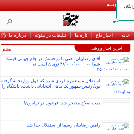
بـیتوتــه
ایگان
منو
خانه
اخبار داغ
تازه ها
تبلیغات در بیتوته
درباره ما
ت
آخرین اخبار ورزشی
بیشتر »
آقای رضاییان؛ حتی با درخشش در جام جهانی قیمت
شما ۴۸٬۰۰۰٬۰۰۰٬۰۰۰ تومان است نه
۲۵۰٬۰۰۰٬۰۰۰٬۰۰۰
استقلال مستعمره فردی شده که قول وزارتخانه گرفته
بود/ رئیس‌جمهور یک بدهی انتخاباتی داشت، باشگاه را
به او داد!
بمب صلاح منفجر شد: فرعون در ترابزون!
رامین رضاییان رسما از استقلال جدا شد