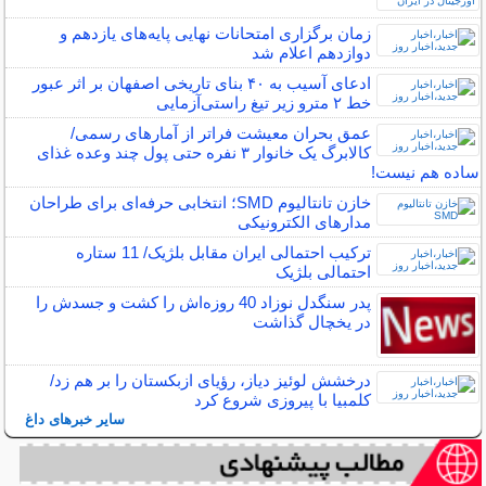
زمان برگزاری امتحانات نهایی پایه‌های یازدهم و
دوازدهم اعلام شد
ادعای آسیب به ۴۰ بنای تاریخی اصفهان بر اثر عبور
خط ۲ مترو زیر تیغ راستی‌آزمایی
عمق بحران معیشت فراتر از آمارهای رسمی/
کالابرگ یک خانوار ۳ نفره حتی پول چند وعده غذای
ساده هم نیست!
خازن تانتالیوم SMD؛ انتخابی حرفه‌ای برای طراحان
مدارهای الکترونیکی
ترکیب احتمالی ایران مقابل بلژیک/ 11 ستاره
احتمالی بلژیک
پدر سنگدل نوزاد 40 روزه‌اش را کشت و جسدش را
در یخچال گذاشت
درخشش لوئیز دیاز، رؤیای ازبکستان را بر هم زد/
کلمبیا با پیروزی شروع کرد
سایر خبرهای داغ