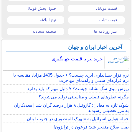
قیمت موبایل
جدول پخش فوتبال
قیمت تبلت
نهج البلاغه
تیتر روزنامه ها
صحیفه سجادیه
آخرین اخبار ایران و جهان
خرید تتر با قیمت جهانگیری
نرم‌افزار حسابداری ابری چیست؟ + جدول 1405 مزایا، مقایسه با
نرم‌افزارهای سنتی و راهنمای مهاجرت
ریزش موی سگ نشانه چیست؟ ۷ دلیل مهم که باید بدانید
چگونه عطرهای فصلی و مناسبتی تولید می‌شوند؟
شوک تازه به معادن؛ گازوئیل ۸ هزار درصد گران شد | معدنکاران
به مرز تعطیلی رسیدند
حمله هوایی اسرائیل به شهرک المنصوری در جنوب لبنان
بمب صلاح منفجر شد: فرعون در ترابزون!