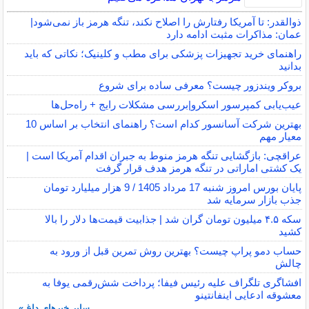
ذوالقدر: تا آمریکا رفتارش را اصلاح نکند، تنگه هرمز باز نمی‌شود|
عمان: مذاکرات مثبت ادامه دارد
راهنمای خرید تجهیزات پزشکی برای مطب و کلینیک؛ نکاتی که باید
بدانید
بروکر ویندزور چیست؟ معرفی ساده برای شروع
عیب‌یابی کمپرسور اسکرو|بررسی مشکلات رایج + راه‌حل‌ها
بهترین شرکت آسانسور کدام است؟ راهنمای انتخاب بر اساس 10
معیار مهم
عراقچی: بازگشایی تنگه هرمز منوط به جبران اقدام آمریکا است |
یک کشتی اماراتی در تنگه هرمز هدف قرار گرفت
پایان بورس امروز شنبه 17 مرداد 1405 / 9 هزار میلیارد تومان
جذب بازار سرمایه شد
سکه ۴.۵ میلیون تومان گران شد | جذابیت قیمت‌ها دلار را بالا
کشید
حساب دمو پراپ چیست؟ بهترین روش تمرین قبل از ورود به
چالش
افشاگری تلگراف علیه رئیس فیفا؛ پرداخت شش‌رقمی یوفا به
معشوقه ادعایی اینفانتینو
سایر خبرهای داغ »