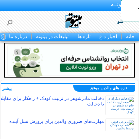
بـیتوتــه
منو
خانه
اخبار داغ
تازه ها
تبلیغات در بیتوته
درباره ما
ت
تازه های والدین موفق
بیشتر »
دخالت مادرشوهر در تربیت کودک + راهکار برای مقابله
با دخالت
مهارت‌های ضروری والدین برای پرورش نسل آینده