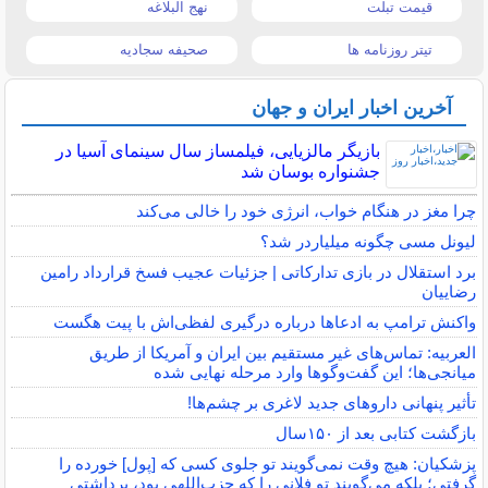
قیمت تبلت
نهج البلاغه
تیتر روزنامه ها
صحیفه سجادیه
آخرین اخبار ایران و جهان
بازیگر مالزیایی، فیلمساز سال سینمای آسیا در
جشنواره بوسان شد
چرا مغز در هنگام خواب، انرژی خود را خالی می‌کند
لیونل مسی چگونه میلیاردر شد؟
برد استقلال در بازی تدارکاتی | جزئیات عجیب فسخ قرارداد رامین
رضاییان
واکنش ترامپ به ادعاها درباره درگیری لفظی‌اش با پیت هگست
العربیه: تماس‌های غیر مستقیم بین ایران و آمریکا از طریق
میانجی‌ها؛ این گفت‌و‌گو‌ها وارد مرحله نهایی شده
تأثیر پنهانی داروهای جدید لاغری بر چشم‌ها!
بازگشت کتابی بعد از ۱۵۰سال
پزشکیان: هیچ وقت نمی‌گویند تو جلوی کسی که [پول] خورده را
گرفتی؛ بلکه می‌گویند تو فلانی را که حزب‌اللهی بود، برداشتی