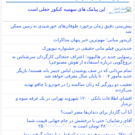
این پیامک های سهمیه کنکور جعلی است
پیش‌بینی دقیق زمان برخورد طوفان‌های خورشیدی به زمین ممکن
شد
کریدور میانی؛ مهم‌ترین خبر پنهان مذاکرات
جدیدترین فیلم مانی حقیقی در جشنواره نیویورک
رسوایی جدید در هالیوود؛ اعتراف جنجالی کارگردان سرشناس به
دروغ‌گویی درباره استفاده از هوش مصنوعی!
تمام مردانی که در صف پوشیدن لباس جیمز باند هستند/ بازیگر
جدید مأمور ۰۰۷ تا پایان سال معرفی خواهد شد
تعقیب دو زورگیر که زنان سالمند را در خودرو با چاقو تهدید
می‌کردند
افشای اطلاعات بانکی ۱۲۰۰ شهروند تهرانی در یک غرفه میوه و
تره‌بار
آیا آب گازدار برای دندان‌ها مضر است؟
آقای رضاییان؛ حتی با درخشش در جام جهانی قیمت شما
۴۸٬۰۰۰٬۰۰۰٬۰۰۰ تومان است نه ۲۵۰٬۰۰۰٬۰۰۰٬۰۰۰
استقلال مستعمره فردی شده که قول وزارتخانه گرفته بود/