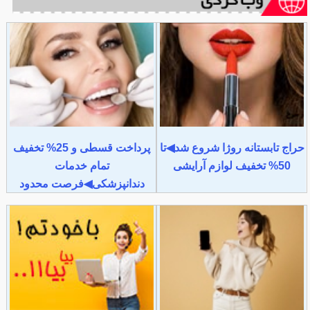
حراج تابستانه روژا شروع شد◀تا
پرداخت قسطی و 25% تخفیف
50% تخفیف لوازم آرایشی
تمام خدمات
دندانپزشکی◀فرصت محدود