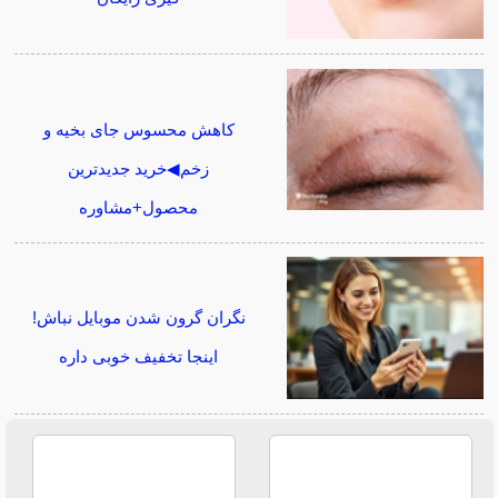
کاهش محسوس جای بخیه و
زخم◀خرید جدیدترین
محصول+مشاوره
نگران گرون شدن موبایل نباش!
اینجا تخفیف خوبی داره