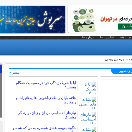
در بیتوته
تماس با ما
درباره ما
 مشاجره بین زوجین
ی زناشویی
بیشتر »
آیا با شریک زندگی خود در صمیمیت همگام
هستید؟
علائم پایان رابطه زناشویی: علل، تاثیرات و
راهکارها
نیازهای احساسی مردان و زنان در زندگی
مشترک
چگونه بفهمم عشق همسرم به من کم شده و