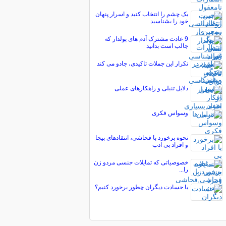
یک چشم را انتخاب کنید و اسرار پنهان
خود را بشناسید
9 عادت مشترک آدم های پولدار که
جالب است بدانید
تکرار این جملات تاکیدی، جادو می کند
دلایل تنبلی و راهکارهای عملی
وسواس فکری
نحوه برخورد با فحاشی، انتقادهای بیجا
و افراد بی ادب
خصوصیاتی که تمایلات جنسی مردو زن
را...
با حسادت دیگران چطور برخورد کنیم؟