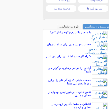
قیمت تبلت
نهج البلاغه
تیتر روزنامه ها
صحیفه سجادیه
پربیننده روانشناسی
تازه روانشناسی
با همسر داغدارم چگونه رفتار کنم؟
حسادت تهدید جدی برای سلامت روان
5 راهکار ساده اما عالی برای پس انداز
آیا خود را قربانی رفتار بد دیگران می
دانید؟
جملات مثبتی که زندگی تان را در این
روزها تغییر می دهد!!
نقش خانواده در عبور ایمن نوجوان از
فضای مجازی
انتظارات مشکل آفرین زوجین در
عشق و ازدواج