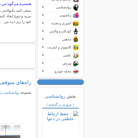
همسرم می‌گوید:من زن
روانشناسی
سعی کنید یکنواختی زن
زناشویی
ببرید و تنوع ایجاد کن
خود را زیر ذره بین…
آشپزی و تغذیه
کودکان و والدین
مذهبی
کامپیوتر و اینترنت
علمی
ورزش
مجله خودرو
راه‌های متوقف
روانشناسی زن
مجموعه:
بخش
روانشناسی
( مروری بر گذشته )