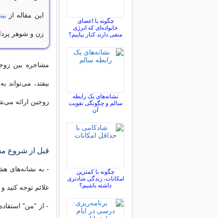
این مقاله از
بیت
چگونه با اعضای
خانواده‌ای که انرژی
زن و شوهر پردا
منفی دارند کنار بیاییم؟
مشاجره بین زوج
بیفتد، می‌تواند 
نشانه‌های یک رابطه
زوجین ارائه می‌ش
سالم و چگونگی تقویت
آن
قبل از شروع م
- به نشانه‌های ه
چگونه با کمترین
امکانات، زندگی شادتری
داشته باشیم؟
علائم توجه کنید و
- از "من" استفاد