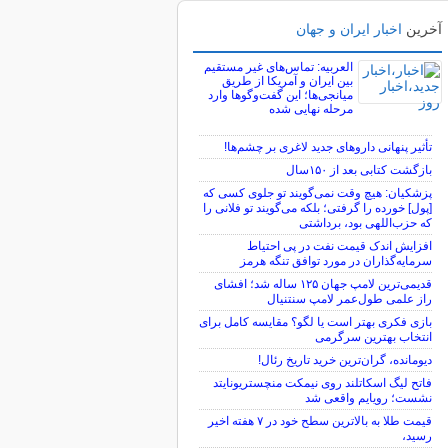
آخرین
اخبار ایران و جهان
العربیه: تماس‌های غیر مستقیم
بین ایران و آمریکا از طریق
میانجی‌ها؛ این گفت‌و‌گو‌ها وارد
مرحله نهایی شده
تأثیر پنهانی داروهای جدید لاغری بر چشم‌ها!
بازگشت کتابی بعد از ۱۵۰سال
پزشکیان: هیچ وقت نمی‌گویند تو جلوی کسی که
[پول] خورده را گرفتی؛ بلکه می‌گویند تو فلانی را
که حزب‌اللهی بود، برداشتی
افزایش اندک قیمت نفت در پی احتیاط
سرمایه‌گذاران در مورد توافق تنگه هرمز
قدیمی‌ترین لامپ جهان ۱۲۵ ساله شد؛ افشای
راز علمی طول‌عمر لامپ سنتنیال
بازی فکری بهتر است یا لگو؟ مقایسه کامل برای
انتخاب بهترین سرگرمی
دیومانده، گران‌ترین خرید تاریخ رئال!
فاتح لیگ اسکاتلند روی نیمکت منچستریونایتد
نشست؛ رویایم واقعی شد
قیمت طلا به بالاترین سطح خود در ۷ هفته اخیر
رسید،