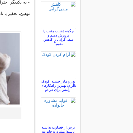
- به یکدیگر احترا
توهین، تحقیر یا نا
چگونه ذهنیت مثبت را
پرورش دهیم و
منفی‌گرایی را کاهش
دهیم؟
پدر و مادر خسته، کودک
ناآرام؛ بهترین راهکارهای
آرامش برای هر دو
ترس از قضاوت نداشته
باشید! مشاوره خانواده