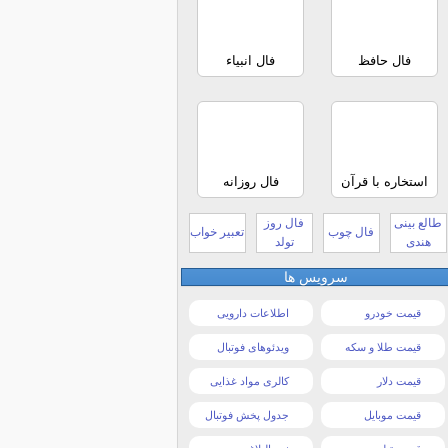
فال حافظ
فال انبیاء
استخاره با قرآن
فال روزانه
طالع بینی
فال روز
فال چوب
تعبیر خواب
هندی
تولد
سرویس ها
قیمت خودرو
اطلاعات دارویی
قیمت طلا و سکه
ویدئوهای فوتبال
قیمت دلار
کالری مواد غذایی
قیمت موبایل
جدول پخش فوتبال