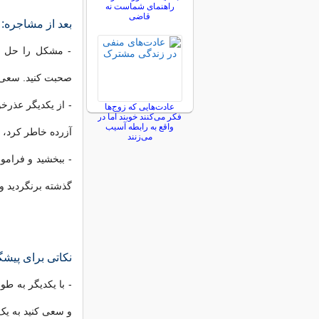
راهنمای شماست نه
قاضی
بعد از مشاجره:
- مشکل را حل ک
صحبت کنید. سعی کن
- از یکدیگر عذرخ
عادت‌هایی که زوج‌ها
فکر می‌کنند خوبند اما در
واقع به رابطه آسیب
آزرده خاطر کرد، ا
می‌زنند
- ببخشید و فرامو
گذشته برنگردید و 
نکاتی برای پیش
- با یکدیگر به ط
و سعی کنید به یک