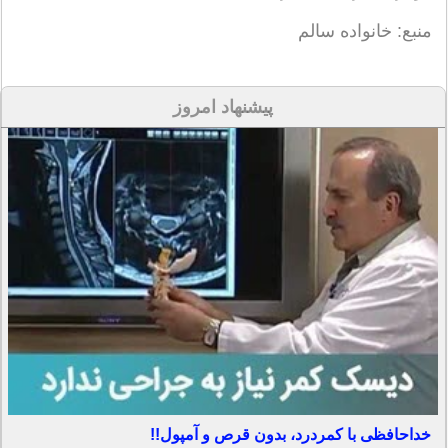
منبع: خانواده سالم
پیشنهاد امروز
خداحافظی با کمردرد، بدون قرص و آمپول!!