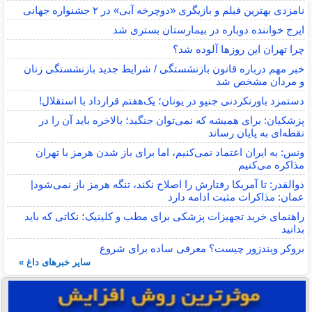
نامزدی بهترین فیلم و بازیگری «دوچرخه آبی» در ۲ جشنواره جهانی
ایرج خواننده دوباره در بیمارستان بستری شد
چرا تهران این روزها آلوده شد؟
خبر مهم درباره قانون بازنشستگی / شرایط جدید بازنشستگی زنان
و مردان مشخص شد
دستمزد باورنکردنی جنپو در یونان؛ یک‌هفتم قرارداد با استقلال!
پزشکیان: برای همیشه که نمی‌توان جنگید؛ بالاخره باید آن را در
نقطه‌ای به پایان رساند
ونس: به ایران اعتماد نمی‌کنیم، اما برای باز شدن هرمز با تهران
مذاکره می‌کنیم
ذوالقدر: تا آمریکا رفتارش را اصلاح نکند، تنگه هرمز باز نمی‌شود|
عمان: مذاکرات مثبت ادامه دارد
راهنمای خرید تجهیزات پزشکی برای مطب و کلینیک؛ نکاتی که باید
بدانید
بروکر ویندزور چیست؟ معرفی ساده برای شروع
سایر خبرهای داغ »