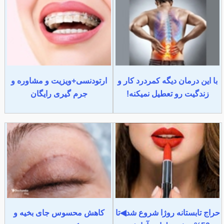
با این درمان دیگه کمردرد کار و
ارتودنسی+ویزیت و مشاوره و
زندگیت رو تعطیل نمیکنه!
جرم گیری رایگان
حراج تابستانه روژا شروع شد◀تا
کاهش محسوس جای بخیه و